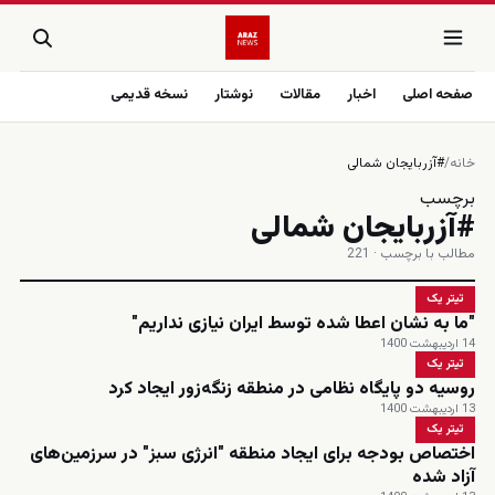
صفحه اصلی
اخبار
مقالات
نوشتار
نسخه قدیمی
خانه
/
#آزربایجان شمالی
برچسب
#آزربایجان شمالی
مطالب با برچسب · 221
تیتر یک
"ما به نشان اعطا شده توسط ایران نیازی نداریم"
14 اردیبهشت 1400
تیتر یک
روسیه دو پایگاه نظامی در منطقه زنگه‌زور ایجاد کرد
13 اردیبهشت 1400
تیتر یک
اختصاص بودجه برای ایجاد منطقه "انرژی سبز" در سرزمین‌های
آزاد شده