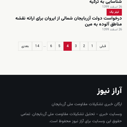
شناسایی به ترکیه
26 اسفند 1399
تیتر یک
درخواست دولت آزربایجان شمالی از ایروان برای ارائه نقشه
مناطق آلوده به مین
26 اسفند 1399
…
قبلی
1
2
3
4
5
6
14
بعدی
زنده
آراز نیوز
ارگان خبری تشکیلات مقاومت ملی آزربایجان
وبسایت خبری - تحلیل تشکیلات مقاومت ملی آزربایجان. تمامی
حقوق این وبسایت برای آراز نیوز محفوظ است.