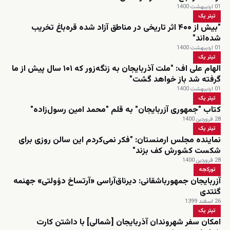
01 اردیبهشت 1400
تیتر یک
"بیش از ۴۰۰ اثر تاریخی در مناطق آزاد شده قره‌باغ تخریب
شده‌اند"
01 اردیبهشت 1400
تیتر یک
الهام علی اف: "ملت آذربایجان به زنگه‌زور که ۱۰۱ سال پیش از ما
گرفته شد باز خواهد گشت"
01 اردیبهشت 1400
تیتر یک
کتاب "جمهوری آزربایجان" به قلم "محمد امین رسول‌زاده"
28 فروردین 1400
تیتر یک
نماینده مجلس ارمنستان: "فکر نمی‌کردم این سالن روزی برای
شکست کشورش کف بزند"
28 فروردین 1400
تورکجه
آزربایجان جمهورباشقانی: دیرناق‌آراسی «آرتساخ دؤولتی» جهنمه
گئتدی
26 اسفند 1399
تیتر یک
امکان سفر شهروندان آذربایجان [شمالی] با داشتن کارت