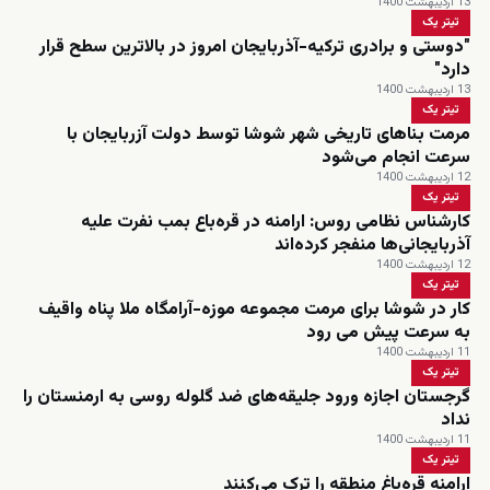
13 اردیبهشت 1400
تیتر یک
"دوستی و برادری ترکیه-آذربایجان امروز در بالاترین سطح قرار
دارد"
13 اردیبهشت 1400
تیتر یک
مرمت بناهای تاریخی شهر شوشا توسط دولت آزربایجان با
سرعت انجام می‌شود
12 اردیبهشت 1400
تیتر یک
کارشناس نظامی روس: ارامنه در قره‌باع بمب نفرت علیه
آذربایجانی‌ها منفجر کرده‌اند
12 اردیبهشت 1400
تیتر یک
کار در شوشا برای مرمت مجموعه موزه-آرامگاه ملا پناه واقیف
به سرعت پیش می رود
11 اردیبهشت 1400
تیتر یک
گرجستان اجازه ورود جلیقه‌های ضد گلوله روسی به ارمنستان را
نداد
11 اردیبهشت 1400
تیتر یک
ارامنه قره‌باغ منطقه را ترک می‌کنند