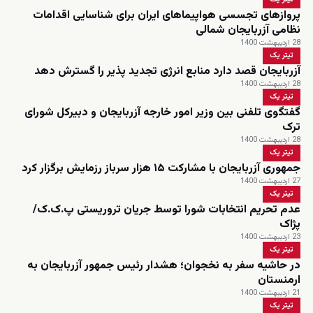
پروازهای تجسسی هواپیماهای ایران برای شناسایی اقدامات
نظامی آزربایجان شمالی
28 اردیبهشت 1400
تیتر یک
آزربایجان قصد دارد منابع انرژی تجدید پذیر را گسترش دهد
28 اردیبهشت 1400
تیتر یک
گفتگوی تلفنی بین وزیر امور خارجه آزربایجان و دبیرکل شورای
ترک
28 اردیبهشت 1400
تیتر یک
جمهوری آزربایجان با مشارکت ۱۵ هزار سرباز رزمایش برگزار کرد
27 اردیبهشت 1400
تیتر یک
عدم تحریم انتخابات شورا توسط جریان تروریستی پ.ک.ک/
پژاک
23 اردیبهشت 1400
تیتر یک
در حاشیه سفر به نخجوان؛ هشدار رئیس جمهور آزربایجان به
ارمنستان
21 اردیبهشت 1400
تیتر یک