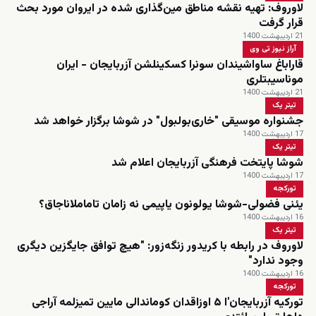
لاوروف: تهیه نقشه مناطق مین‌گذاری شده در ایروان مورد بحث
قرار گرفت
21 اردیبهشت 1400
آراز نیوز تی وی
قاراباغ ساواشیندان سونرا کسکینلشن آزربایجان - ایران
موناسیبتلری
21 اردیبهشت 1400
تیتر یک
جشنواره موسیقی "خاری‌بولبول" در شوشا برگزار خواهد شد
17 اردیبهشت 1400
تیتر یک
شوشا پایتخت فرهنگی آزربایجان اعلام شد
17 اردیبهشت 1400
تورکجه
یئنی فضولی-شوشا یولونون یاپیمی نه زامان تاماملاناجاق؟
16 اردیبهشت 1400
تیتر یک
لاوروف در رابطه با کریدور زنگه‌زور: "هیچ توافق جایگزین دیگری
وجود ندارد"
16 اردیبهشت 1400
تورکجه
تورکیه آزربایجان'ا ۵ اوزاقدان کوماندالی مایین تمیزلمه آراجی