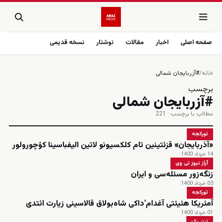
صفحه اصلی
اخبار
مقالات
نوشتار
نسخه قدیمی
خانه
/
#آزربایجان شمالی
برچسب
#آزربایجان شمالی
مطالب با برچسب · 221
تورکجه
«آذربایجان» قزئتینین تام کلکسیونو لاتین الیفباسینا کؤچورولور
14 خرداد 1400
آراز نیوز تی وی
زنگه‌زور مسئله‌سی و ایران
03 خرداد 1400
تورکجه
آمئریکا هئیئتی آغدام'داکی شاه‌بولاق قالاسینی زیارت ائتدی
01 خرداد 1400
تیتر یک