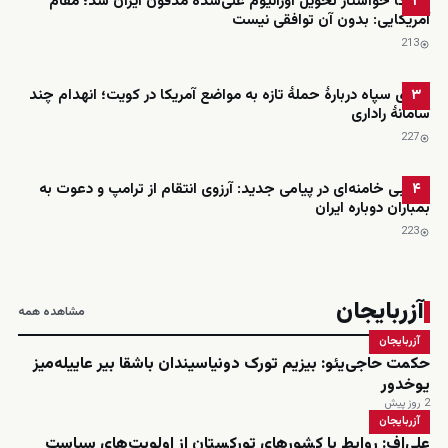
آمریکا خواستار تحویل اورانیوم غنی‌شده مدفون ایران شد؛ مقام
۲
آمریکایی: بدون آن توافقی نیست
213
ادعای سپاه دربارهٔ حملهٔ تازه به مواضع آمریکا در کویت؛ انهدام چند
۳
سامانهٔ راداری
227
مجتبی خامنه‌ای در پیامی جدید: آرزوی انتقام از ترامپ و دعوت به
۴
بمباران دوباره ایران
223
آزربایجان
مشاهده همه
آزربایجان
حکمت حاجی‌یئو: بیزیم تورک دونیاسیندان باشقا بیر عاییله‌میز
یوخدور
2 روز پیش
آزربایجان
علی‌اف: روابط با کشورهای تورکستان از اولویت‌های سیاست