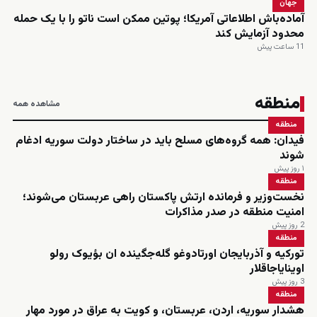
جهان
آماده‌باش اطلاعاتی آمریکا؛ پوتین ممکن است ناتو را با یک حمله
محدود آزمایش کند
11 ساعت پیش
منطقه
مشاهده همه
منطقه
فیدان: همه گروه‌های مسلح باید در ساختار دولت سوریه ادغام
شوند
۱ روز پیش
منطقه
نخست‌وزیر و فرمانده ارتش پاکستان راهی عربستان می‌شوند؛
امنیت منطقه در صدر مذاکرات
2 روز پیش
منطقه
تورکیه و آذربایجان اورتادوغو گله‌جگینده ان بؤیوک رولو
اوینایاجاقلار
3 روز پیش
منطقه
هشدار سوریه، اردن، عربستان، و کویت به عراق در مورد مهار