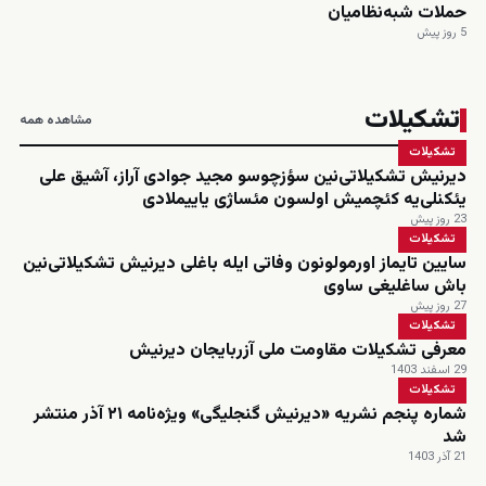
حملات شبه‌نظامیان
5 روز پیش
تشکیلات
مشاهده همه
تشکیلات
دیرنیش تشکیلاتی‌نین سؤزچوسو مجید جوادی آراز، آشیق علی
یئکنلی‌یه کئچمیش اولسون مئساژی یاییملادی
23 روز پیش
تشکیلات
سایین تایماز اورمولونون وفاتی ایله باغلی دیرنیش تشکیلاتی‌نین
باش ساغلیغی ساوی
27 روز پیش
تشکیلات
معرفی تشکیلات مقاومت ملی آزربایجان دیرنیش
29 اسفند 1403
تشکیلات
شماره پنجم نشریه «دیرنیش گنجلیگی» ویژه‌نامه ۲۱ آذر منتشر
شد
21 آذر 1403