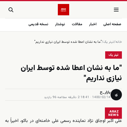
صفحه اصلی
اخبار
مقالات
نوشتار
نسخه قدیمی
خانه
/
تیتر یک
/
"ما به نشان اعطا شده توسط ایران نیازی نداریم"
تیتر یک
"ما به نشان اعطا شده توسط ایران
نیازی نداریم"
یازار_ح
ی
1400/02/14 · 18:41
·
2 دقیقه مطالعه
·
96 بازدید
ARAZ
NEWS
علی اکبر اوجاق نژاد نماینده رسمی علی خامنه‌ای در باکو، اخیراً به