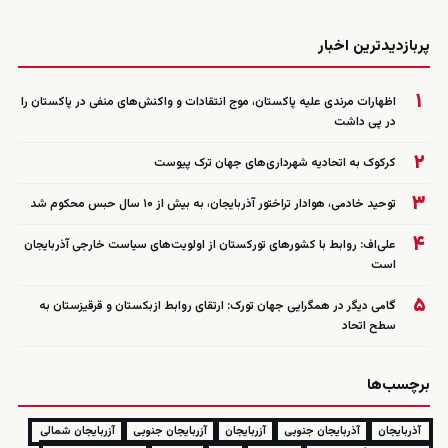
زنده
پربازدیدترین اخبار
۱
اظهارات مرندی علیه پاکستان، موج انتقادات و واکنش‌های منفی در پاکستان را
در پی داشت
۲
کرکوک به اتحادیه شهرداری‌های جهان ترک پیوست
۳
توحید خادمی، هوادار تراختور آذربایجان، به بیش از ۱۰ سال حبس محکوم شد
۴
علی‌اف: روابط با کشورهای تورکستان از اولویت‌های سیاست خارجی آذربایجان
است
۵
گامی دیگر در همگرایی جهان تورک: ارتقای روابط ازبکستان و قرقیزستان به
سطح اتحاد
برچسب‌ها
آذربایجان
آذربایجان جنوبی
آزربایجان
آزربایجان جنوبی
آزربایجان شمالی