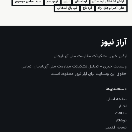
ارتش اشغالگر ارمنستان
ارمنستان
ایران
تروریسم
سید عباس موسوی
علی اکبر اوجاق نژاد
قره باغ
قره باغ اشغالی
آراز نیوز
ارگان خبری تشکیلات مقاومت ملی آزربایجان
وبسایت خبری - تحلیل تشکیلات مقاومت ملی آزربایجان. تمامی
حقوق این وبسایت برای آراز نیوز محفوظ است.
دسته‌بندی‌ها
صفحه اصلی
اخبار
مقالات
نوشتار
نسخه قدیمی