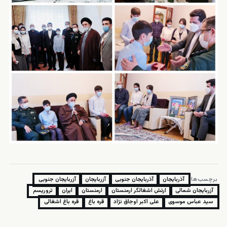
برچسب‌ها:
آذربایجان
آذربایجان جنوبی
آزربایجان
آزربایجان جنوبی
آزربایجان شمالی
ارتش اشغالگر ارمنستان
ارمنستان
ایران
تروریسم
سید عباس موسوی
علی اکبر اوجاق نژاد
قره باغ
قره باغ اشغالی