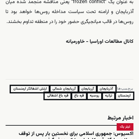
به عنوان یک "frozen conflict" یعنی مناقشه منجمد شده میان
آذربایجان و ارامنه تحت سیاست مداخله روس‌ها خواهد بود تا
روس‌ها در قالب میانجیگری حضور خود را در منطقه تداوم بخشند.
کانال مطالعات اوراسیا - خاورمیانه
برچسب‌ها:
آذربایجان
آزربایجان
آزربایجان شمالی
ارتش اشغالگر ارمنستان
ارمنستان
ترکیه
روسیه
قره باغ
قره باغ اشغالی
اخبار مرتبط
تیتر یک
اکسیوس: جمهوری اسلامی برای نخستین بار پس از توقف