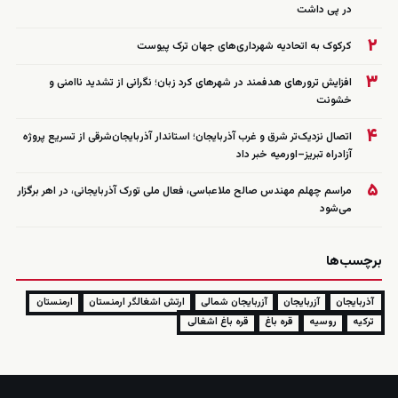
در پی داشت
۲
کرکوک به اتحادیه شهرداری‌های جهان ترک پیوست
۳
افزایش ترورهای هدفمند در شهرهای کرد زبان؛ نگرانی از تشدید ناامنی و
خشونت
۴
اتصال نزدیک‌تر شرق و غرب آذربایجان؛ استاندار آذربایجان‌شرقی از تسریع پروژه
آزادراه تبریز–اورمیه خبر داد
۵
مراسم چهلم مهندس صالح ملاعباسی، فعال ملی تورک آذربایجانی، در اهر برگزار
می‌شود
برچسب‌ها
آذربایجان
آزربایجان
آزربایجان شمالی
ارتش اشغالگر ارمنستان
ارمنستان
ترکیه
روسیه
قره باغ
قره باغ اشغالی