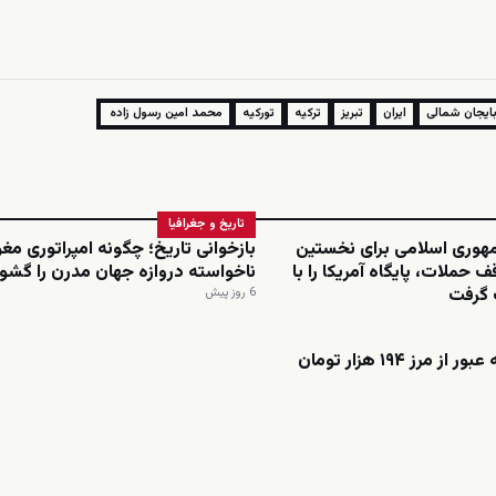
بایجان شمالی
ایران
تبریز
ترکیه
تورکیه
محمد امین رسول زاده
تاریخ و جغرافیا
وری اسلامی برای نخستین
بازخوانی تاریخ؛ چگونه امپراتوری مغ
ف حملات، پایگاه آمریکا را با
ناخواسته دروازه جهان مدرن را گشو
گرفت
6 روز پیش
ز مرز ۱۹۴ هزار تومان