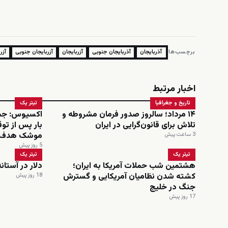
برچسب‌ها:
آذربایجان
آذربایجان جنوبی
آزربایجان
آزربایجان جنوبی
آزر
اخبار مرتبط
تاریخ و جغرافیا
تیتر یک
۱۴ مرداد؛ سالروز صدور فرمان مشروطه و
اکسیوس: جمه
تلاش برای قانون‌گرایی در ایران
بار پس از توق
موشک هدف 
3 ساعت پیش
5 روز پیش
تیتر یک
تیتر یک
هشتمین شب حملات آمریکا به ایران؛
دلار در آستانه عبور ا
کشته شدن نظامیان آمریکایی و گسترش
18 روز پیش
جنگ در خلیج
17 روز پیش