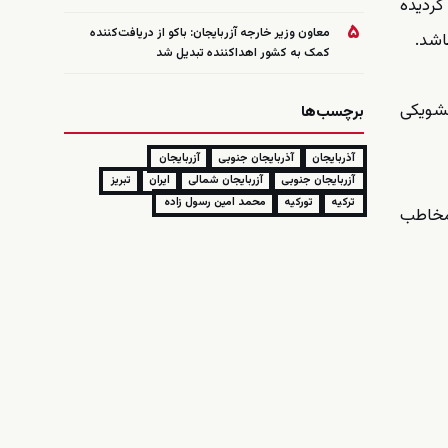
گردیده
۵
معاون وزیر خارجه آزربایجان: باکو از دریافت‌کننده
اشد.
کمک به کشور اهداکننده تبدیل شد
لشویکی
برچسب‌ها
آذربایجان
آذربایجان جنوبی
آزربایجان
آزربایجان جنوبی
آزربایجان شمالی
ایران
تبریز
ترکیه
تورکیه
محمد امین رسول زاده
مخاطب