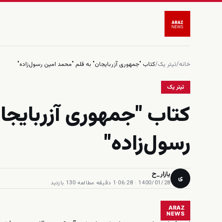
خانه
/
تیتر یک
/
کتاب "جمهوری آزربایجان" به قلم "محمد امین رسول‌زاده"
تیتر یک
کتاب "جمهوری آزربایجا
رسول‌زاده"
یازار_ح
ی
1400/01/28 · 06:28
·
1 دقیقه مطالعه
·
130 بازدید
ARAZ
NEWS