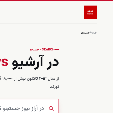
خانه
/
جستجو
SEARCH · جستجو
در آرشیو
ws
از 
تورک.