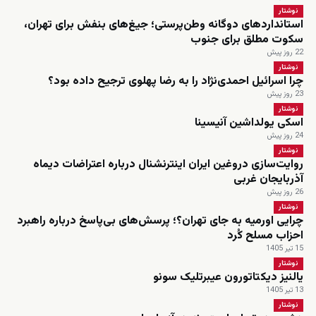
نوشتار
استانداردهای دوگانه وطن‌پرستی؛ جیغ‌های بنفش برای تهران،
سکوت مطلق برای جنوب
22 روز پیش
نوشتار
چرا اسرائیل احمدی‌نژاد را به رضا پهلوی ترجیح داده بود؟
23 روز پیش
نوشتار
اسکی یولداشین آنیسینا
24 روز پیش
نوشتار
روایت‌سازی دروغین ایران اینترنشنال درباره اعتراضات دیماه
آذربایجان غربی
26 روز پیش
نوشتار
چرایی اورمیه به جای تهران؟؛ پرسش‌های بی‌پاسخ درباره راهبرد
احزاب مسلح کُرد
15 تیر 1405
نوشتار
یالنیز دیکتاتورون عیبرتلیک سونو
13 تیر 1405
نوشتار