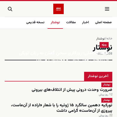
صفحه اصلی
اخبار
مقالات
نوشتار
نسخه قدیمی
خانه
/
نوشتار
نوشتار
ویژه
خالد کاظملی: روزگاری سخن گفتن به زبان تورکی
1٬508 مقاله
آذربایجانی «ملی‌گرایی» محسوب می‌شد
آخرین نوشتار
نوشتار
ضرورت وحدت درونی پیش از ائتلاف‌های بیرونی
12 روز پیش
نوشتار
تورکیه دهمین سالگرد ۱۵ ژوئیه را با شعار «اراده از آن‌ماست،
پیروزی از آن‌ماست» گرامی داشت
22 روز پیش