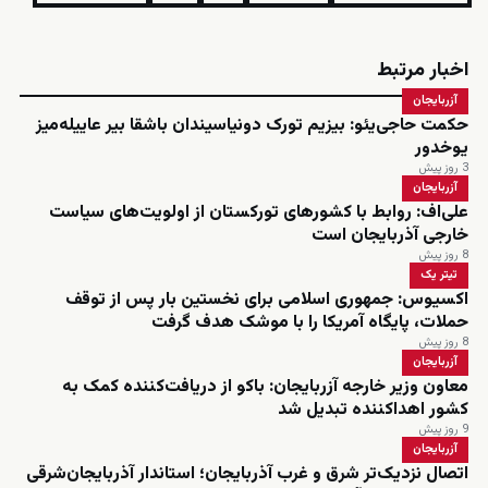
اخبار مرتبط
آزربایجان
حکمت حاجی‌یئو: بیزیم تورک دونیاسیندان باشقا بیر عاییله‌میز
یوخدور
3 روز پیش
آزربایجان
علی‌اف: روابط با کشورهای تورکستان از اولویت‌های سیاست
خارجی آذربایجان است
8 روز پیش
تیتر یک
اکسیوس: جمهوری اسلامی برای نخستین بار پس از توقف
حملات، پایگاه آمریکا را با موشک هدف گرفت
8 روز پیش
آزربایجان
معاون وزیر خارجه آزربایجان: باکو از دریافت‌کننده کمک به
کشور اهداکننده تبدیل شد
9 روز پیش
آزربایجان
اتصال نزدیک‌تر شرق و غرب آذربایجان؛ استاندار آذربایجان‌شرقی