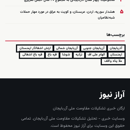
۵
هشدار سوریه، اردن، عربستان، و کویت به عراق در مورد مهار حملات
شبه‌نظامیان
برچسب‌ها
آذربایجان
آزربایجان جنوبی
آزربایجان شمالی
ارتش اشغالگر ارمنستان
ارمنستان
الهام علی اف
ترکیه
شوشا
قره باغ
قره باغ اشغالی
ملا پناه واقف
آراز نیوز
ارگان خبری تشکیلات مقاومت ملی آزربایجان
وبسایت خبری - تحلیل تشکیلات مقاومت ملی آزربایجان. تمامی
حقوق این وبسایت برای آراز نیوز محفوظ است.