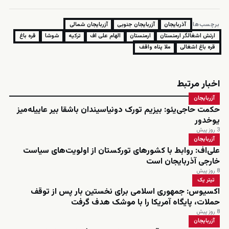
برچسب‌ها:
آذربایجان
آزربایجان جنوبی
آزربایجان شمالی
ارتش اشغالگر ارمنستان
ارمنستان
الهام علی اف
ترکیه
شوشا
قره باغ
قره باغ اشغالی
ملا پناه واقف
اخبار مرتبط
آزربایجان
حکمت حاجی‌یئو: بیزیم تورک دونیاسیندان باشقا بیر عاییله‌میز
یوخدور
3 روز پیش
آزربایجان
علی‌اف: روابط با کشورهای تورکستان از اولویت‌های سیاست
خارجی آذربایجان است
8 روز پیش
تیتر یک
اکسیوس: جمهوری اسلامی برای نخستین بار پس از توقف
حملات، پایگاه آمریکا را با موشک هدف گرفت
8 روز پیش
آزربایجان