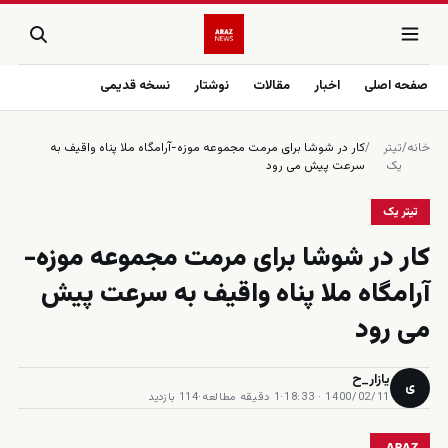
صفحه اصلی
اخبار
مقالات
نوشتار
نسخه قدیمی
خانه
/
تیتر
/
کار در شوشا برای مرمت مجموعه موزه-آرامگاه ملا پناه واقیف به
یک
سرعت پیش می رود
تیتر یک
کار در شوشا برای مرمت مجموعه موزه-
آرامگاه ملا پناه واقیف به سرعت پیش
می رود
یازار_ح
ی
1400/02/11 · 18:33
·
1 دقیقه مطالعه
·
114 بازدید
ARAZ