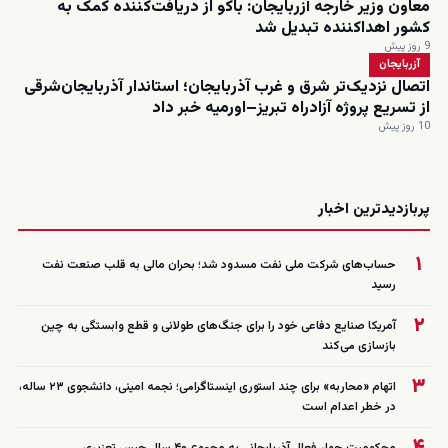
معاون وزیر خارجه آزربایجان: باکو از دریافت‌کننده کمک به
کشور اهداکننده تبدیل شد
9 روز پیش
آزربایجان
اتصال نزدیک‌تر شرق و غرب آذربایجان؛ استاندار آذربایجان‌شرقی
از تسریع پروژه آزادراه تبریز–اورمیه خبر داد
10 روز پیش
زنده
پربازدیدترین اخبار
۱
حساب‌های شرکت ملی نفت مسدود شد؛ بحران مالی به قلب صنعت نفت
رسید
۲
آمریکا صنایع دفاعی خود را برای جنگ‌های طولانی و قطع وابستگی به چین
بازسازی می‌کند
۳
اتهام «محاربه» برای چند استوری اینستاگرامی؛ نجمه امینی، دانشجوی ۲۳ ساله،
در خطر اعدام است
۴
محکومیت چهار فعال آذربایجانی به مجموع ۴۰ سال حبس تعزیری