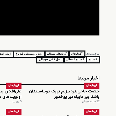
برچسب‌ها:
آذربایجان
آزربایجان شمالی
ارتش ارمنستان، قره‌باغ
ارتش اشغا
قره باغ
قره باغ اشغالی
نسل کشی خوجالی
اخبار مرتبط
آزربایجان
آزربایجان
حکمت حاجی‌یئو: بیزیم تورک دونیاسیندان
علی‌اف: رواب
باشقا بیر عاییله‌میز یوخدور
اولویت‌های 
22 ساعت پیش
5 روز پیش
آزربایجان
آزربایجان