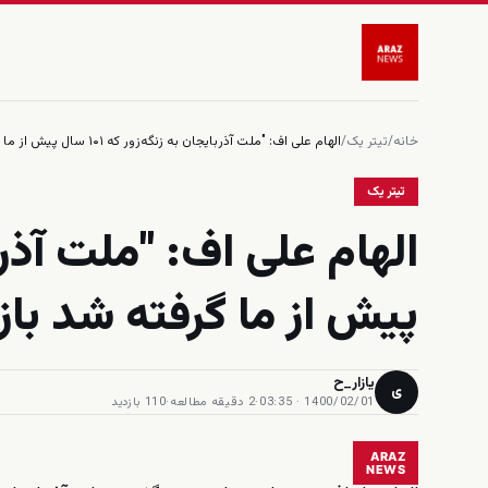
خانه
/
تیتر یک
/
الهام علی اف: "ملت آذربایجان به زنگه‌زور که ۱۰۱ سال پیش از ما گرفته شد باز خواهد گشت"
تیتر یک
پیش از ما گرفته شد با
یازار_ح
ی
1400/02/01 · 03:35
·
2 دقیقه مطالعه
·
110 بازدید
ARAZ
NEWS