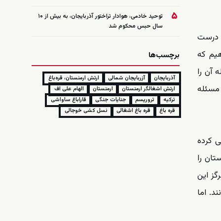
۵
توحید خادمی، هوادار تراختور آذربایجان، به بیش از ۱۰
سال حبس محکوم شد
ن درست
هیم که
برچسب‌ها
 آن را
آذربایجان
آزربایجان شمالی
ارتش ارمنستان، قره‌باغ
 مسئله
ارتش اشغالگر ارمنستان
ارمنستان
الهام علی اف
ترکیه
تروریسم
جنایات جنگی
قاراباغ ساواشی
قره باغ
قره باغ اشغالی
نسل کشی خوجالی
ی کرده
تان را
گز این
د. اما