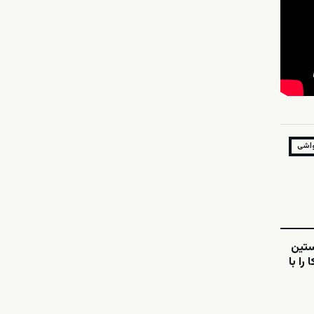
واشی
ستین
را با