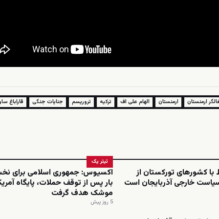
لگر ارمنستان
ارمنستان
الهام علی اف
ترکیه
تروریسم
جنایات جنگی
قاراباغ سا
تیتر یک
ط با کشورهای تورکستان از
اکسیوس: جمهوری اسلامی برای نخ
سیاست خارجی آذربایجان است
بار پس از توقف حملات، پایگاه آمریکا 
موشک هدف گرفت
5 روز پیش