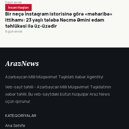
5 gün əvvəl
İnsan Haqları
Bir neçə İnstaqram istorisinə görə «məharibə»
ittihamı: 23 yaşlı tələbə Nəcmə Əmini edam
təhlükəsi ilə üz-üzədir
6 gün əvvəl
ArazNews
Azərbaycan Milli Müqavimət Təşkilatı Xəbər Agentliyi
Veb-sayt təhlili - Azərbaycan Milli Müqavimət Təşkilatının
xəbər təhlili. Bu veb-saytdakı bütün hüquqlar Araz News
üçün qorunur.
KATEQORIYALAR
Ana Sehife