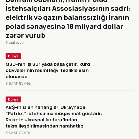
İstehsalçıları Assosiasiyasının sədri:
elektrik və qazın balanssızlığı İranın
polad sənayesinə 18 milyard dollar
zərər vurub
3 saat əvvəl
Dünya
QSD-nin işi Suriyada başa çatır: kürd
qüvvələrinin rəsmi ləğvi tezliklə elan
olunacaq
3 SAAT ƏVVƏL
Dünya
ABŞ-ın silah nəhəngləri Ukraynada
"Patriot" istehsalına müqavimət göstərir:
Raketin ukraynalılar tərəfindən
təkmilləşdirilməsindən narahatlıq
3 SAAT ƏVVƏL