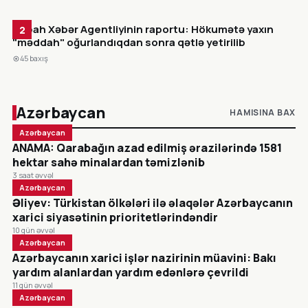
Sepah Xəbər Agentliyinin raportu: Hökumətə yaxın
2
"məddah" oğurlandıqdan sonra qətlə yetirilib
45 baxış
Azərbaycan
HAMISINA BAX
Azərbaycan
ANAMA: Qarabağın azad edilmiş ərazilərində 1581
hektar sahə minalardan təmizlənib
3 saat əvvəl
Azərbaycan
Əliyev: Türkistan ölkələri ilə əlaqələr Azərbaycanın
xarici siyasətinin prioritetlərindəndir
10 gün əvvəl
Azərbaycan
Azərbaycanın xarici işlər nazirinin müavini: Bakı
yardım alanlardan yardım edənlərə çevrildi
11 gün əvvəl
Azərbaycan