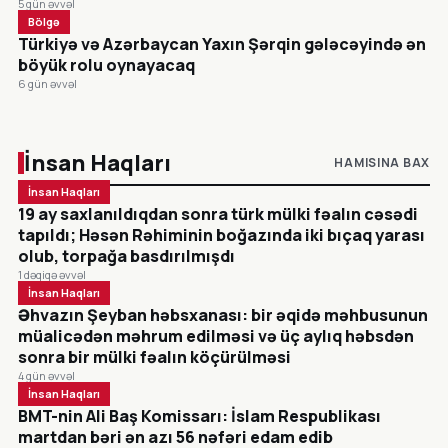
5 gün əvvəl
Bölgə
Türkiyə və Azərbaycan Yaxın Şərqin gələcəyində ən
böyük rolu oynayacaq
6 gün əvvəl
İnsan Haqları
HAMISINA BAX
İnsan Haqları
19 ay saxlanıldıqdan sonra türk mülki fəalın cəsədi
tapıldı; Həsən Rəhiminin boğazında iki bıçaq yarası
olub, torpağa basdırılmışdı
1 dəqiqə əvvəl
İnsan Haqları
Əhvazın Şeyban həbsxanası: bir əqidə məhbusunun
müalicədən məhrum edilməsi və üç aylıq həbsdən
sonra bir mülki fəalın köçürülməsi
4 gün əvvəl
İnsan Haqları
BMT-nin Ali Baş Komissarı: İslam Respublikası
martdan bəri ən azı 56 nəfəri edam edib