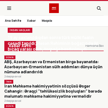
Ana Sehife
Xəbər
Məqalə
İNSAN HAQLARI
19 ay saxlanıldıqdan sonra türk mülki fəalın
CANLI
cəsədi tapıldı; Həsən Rəhiminin boğazında iki
Xəbər Xətti
Hamısına Bax
bıçaq yarası olub, torpağa basdırılmışdı
DÜNYA
ABŞ, Azərbaycan və Ermənistan birgə bəyanatda:
Azərbaycan-Ermənistan sülh addımları dünya üçün
nümunə adlandırıldı
2 dəqiqə əvvəl
İRAN
İran Məhkəmə hakimiyyətinin sözçüsü Əsgər
Cahangir: Əraqçi "təhlükəsizlik boşluqları" barədə
məlumatı məhkəmə hakimiyyətinə verməlidir
2 dəqiqə əvvəl
DÜNYA