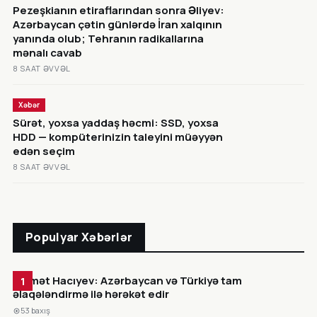
Pezeşkianın etiraflarından sonra Əliyev:
Azərbaycan çətin günlərdə İran xalqının
yanında olub; Tehranın radikallarına
mənalı cavab
8 SAAT ƏVVƏL
Xəbər
Sürət, yoxsa yaddaş həcmi: SSD, yoxsa
HDD — kompüterinizin taleyini müəyyən
edən seçim
8 SAAT ƏVVƏL
Populyar Xəbərlər
Hikmət Hacıyev: Azərbaycan və Türkiyə tam
1
əlaqələndirmə ilə hərəkət edir
53 baxış