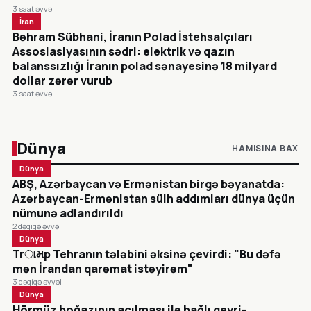
3 saat əvvəl
İran
Bəhram Sübhani, İranın Polad İstehsalçıları
Assosiasiyasının sədri: elektrik və qazın
balanssızlığı İranın polad sənayesinə 18 milyard
dollar zərər vurub
3 saat əvvəl
Dünya
HAMISINA BAX
Dünya
ABŞ, Azərbaycan və Ermənistan birgə bəyanatda:
Azərbaycan-Ermənistan sülh addımları dünya üçün
nümunə adlandırıldı
2 dəqiqə əvvəl
Dünya
Trામp Tehranın tələbini əksinə çevirdi: "Bu dəfə
mən İrandan qarəmat istəyirəm"
3 dəqiqə əvvəl
Dünya
Hörmüz boğazının açılması ilə bağlı qeyri-