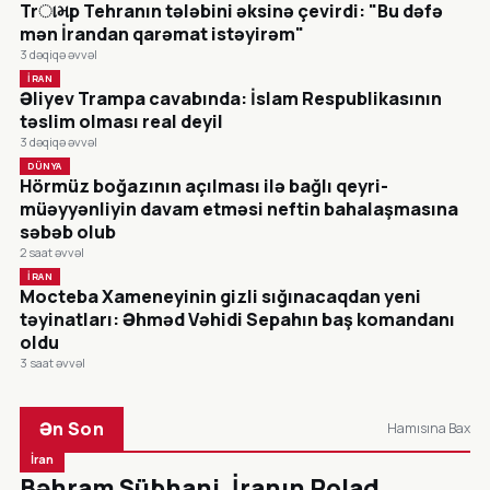
Trામp Tehranın tələbini əksinə çevirdi: "Bu dəfə
mən İrandan qarəmat istəyirəm"
3 dəqiqə əvvəl
İRAN
Əliyev Trampa cavabında: İslam Respublikasının
təslim olması real deyil
3 dəqiqə əvvəl
DÜNYA
Hörmüz boğazının açılması ilə bağlı qeyri-
müəyyənliyin davam etməsi neftin bahalaşmasına
səbəb olub
2 saat əvvəl
İRAN
Mocteba Xameneyinin gizli sığınacaqdan yeni
təyinatları: Əhməd Vəhidi Sepahın baş komandanı
oldu
3 saat əvvəl
Ən Son
Hamısına Bax
İran
Bəhram Sübhani, İranın Polad