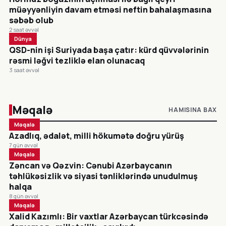
müəyyənliyin davam etməsi neftin bahalaşmasına
səbəb olub
2 saat əvvəl
Dünya
QSD-nin işi Suriyada başa çatır: kürd qüvvələrinin
rəsmi ləğvi tezliklə elan olunacaq
3 saat əvvəl
Məqalə
HAMISINA BAX
Məqalə
Azadlıq, ədalət, milli hökumətə doğru yürüş
7 gün əvvəl
Məqalə
Zəncan və Qəzvin: Cənubi Azərbaycanın
təhlükəsizlik və siyasi tənliklərində unudulmuş
halqa
8 gün əvvəl
Məqalə
Xalid Kazımlı: Bir vaxtlar Azərbaycan türkcəsində