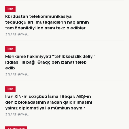
İran
Kürdüstan telekommunikasiya
təqaüdçüləri: mütəqaidlərin haqlarının
tam ödənildiyi iddiasını təkzib ediblər
3 SAAT ƏVVƏL
İran
Məhkəmə hakimiyyəti "təhlükəsizlik dəliyi"
iddiası ilə bağlı Əraqçidən izahat tələb
edib
3 SAAT ƏVVƏL
İran
İran XİN-in sözçüsü İsmail Bəqai: ABŞ-ın
dəniz blokadasının aradan qaldırılmasını
yalnız diplomatiya ilə mümkün saymır
3 SAAT ƏVVƏL