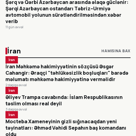
Şərq və Qərbi Azərbaycan arasında əlaqə güclənir:
Şərqi Azərbaycan ostandarı Təbriz–Urmiyə
avtomobil yolunun sürətləndirilməsindən xəbər
verib
11 gün əvvəl
İran
HAMISINA BAX
İran
İran Məhkəmə hakimiyyətinin sözçüsü Əsgər
Cahangir: Əraqçi "təhlükəsizlik boşluqları" barədə
məlumatı məhkəmə hakimiyyətinə verməlidir
2 dəqiqə əvvəl
İran
Əliyev Trampa cavabında: İslam Respublikasının
təslim olması real deyil
3 dəqiqə əvvəl
İran
Mocteba Xameneyinin gizli sığınacaqdan yeni
təyinatları: Əhməd Vəhidi Sepahın baş komandanı
oldu