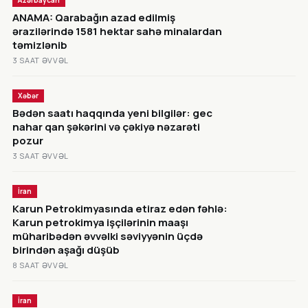
Azərbaycan
ANAMA: Qarabağın azad edilmiş
ərazilərində 1581 hektar sahə minalardan
təmizlənib
3 SAAT ƏVVƏL
Xəbər
Bədən saatı haqqında yeni bilgilər: gec
nahar qan şəkərini və çəkiyə nəzarəti
pozur
3 SAAT ƏVVƏL
İran
Karun Petrokimyasında etiraz edən fəhlə:
Karun petrokimya işçilərinin maaşı
müharibədən əvvəlki səviyyənin üçdə
birindən aşağı düşüb
8 SAAT ƏVVƏL
İran