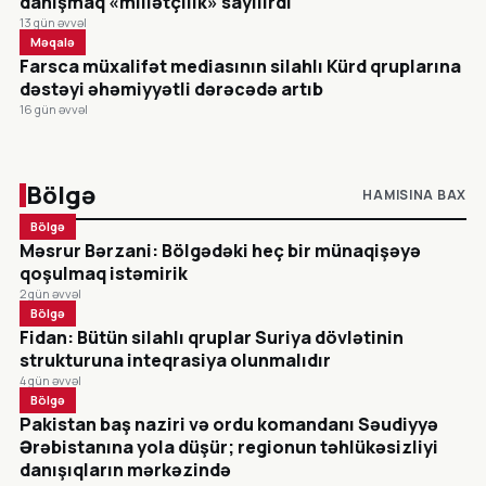
danışmaq «millətçilik» sayılırdı
13 gün əvvəl
Məqalə
Farsca müxalifət mediasının silahlı Kürd qruplarına
dəstəyi əhəmiyyətli dərəcədə artıb
16 gün əvvəl
Bölgə
HAMISINA BAX
Bölgə
Məsrur Bərzani: Bölgədəki heç bir münaqişəyə
qoşulmaq istəmirik
2 gün əvvəl
Bölgə
Fidan: Bütün silahlı qruplar Suriya dövlətinin
strukturuna inteqrasiya olunmalıdır
4 gün əvvəl
Bölgə
Pakistan baş naziri və ordu komandanı Səudiyyə
Ərəbistanına yola düşür; regionun təhlükəsizliyi
danışıqların mərkəzində