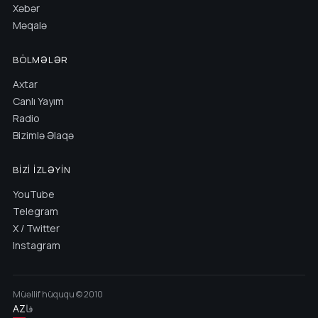
Xəbər
Məqalə
BÖLMƏLƏR
Axtar
Canlı Yayım
Radio
Bizimlə Əlaqə
BIZI İZLƏYIN
YouTube
Telegram
X / Twitter
Instagram
Müəllif hüququ © 2010
AZ
فا