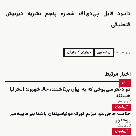
دانلود فایل پی‌دی‌اف
شماره
پنجم نشریه دیرنیش
گنجلیگی
برچسب‌ها:
پیشه وری
دیرنیش گنجلیگی
اخبار مرتبط
زنان
دو دختر ملی‌پوشی که به ایران برنگشتند، حالا شهروند استرالیا
هستند
2 روز پیش
آزربایجان
حکمت حاجی‌یئو: بیزیم تورک دونیاسیندان باشقا بیر عاییله‌میز
یوخدور
3 روز پیش
آزربایجان