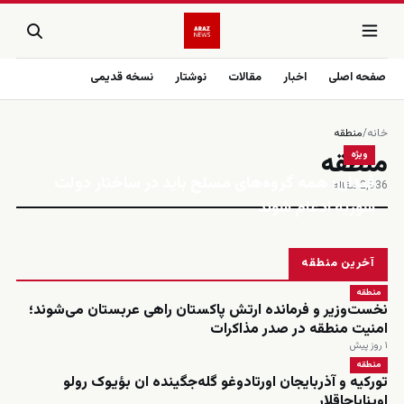
صفحه اصلی
اخبار
مقالات
نوشتار
نسخه قدیمی
خانه
/
منطقه
منطقه
ویژه
فیدان: همه گروه‌های مسلح باید در ساختار دولت
2٬936 مقاله
سوریه ادغام شوند
آخرین منطقه
منطقه
نخست‌وزیر و فرمانده ارتش پاکستان راهی عربستان می‌شوند؛
امنیت منطقه در صدر مذاکرات
۱ روز پیش
منطقه
تورکیه و آذربایجان اورتادوغو گله‌جگینده ان بؤیوک رولو
اوینایاجاقلار