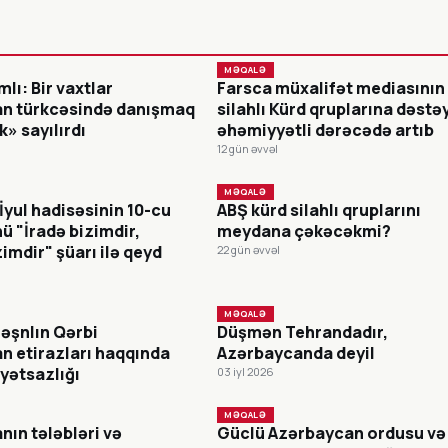
MƏQALƏ
lı: Bir vaxtlar
Farsca müxalifət mediasının
n türkcəsində danışmaq
silahlı Kürd qruplarına dəstə
k» sayılırdı
əhəmiyyətli dərəcədə artıb
12 gün əvvəl
MƏQALƏ
 İyul hadisəsinin 10-cu
ABŞ kürd silahlı qruplarını
 "İradə bizimdir,
meydana çəkəcəkmi?
imdir" şüarı ilə qeyd
22 gün əvvəl
MƏQALƏ
nəşnlın Qərbi
Düşmən Tehranda­dır,
n etirazları haqqında
Azərbaycanda deyil
yətsazlığı
03 iyl 2026
MƏQALƏ
ın tələbləri və
Güclü Azərbaycan ordusu və