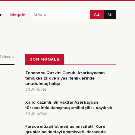
r
Məqalə
AZ
فا
CANLI
3 Məqalə
SON MƏQALƏ
Zəncan və Qəzvin: Cənubi Azərbaycanın
təhlükəsizlik və siyasi tənliklərində
unudulmuş halqa
4 GÜN ƏVVƏL
Xalid Kazımlı: Bir vaxtlar Azərbaycan
türkcəsində danışmaq «millətçilik» sayılırdı
9 GÜN ƏVVƏL
Farsca müxalifət mediasının silahlı Kürd
qruplarına dəstəyi əhəmiyyətli dərəcədə