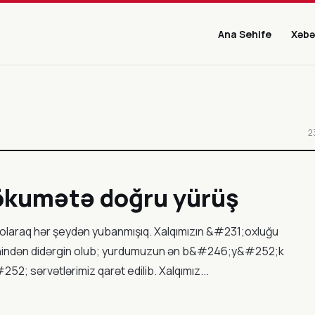
Ana Sehife
Xəbə
2
 hökumətə doğru yürüş
 olaraq hər şeydən yubanmışıq. Xalqımızın &#231;oxluğu
tənindən didərgin olub; yurdumuzun ən b&#246;y&#252;k
; sərvətlərimiz qarət edilib. Xalqımız...