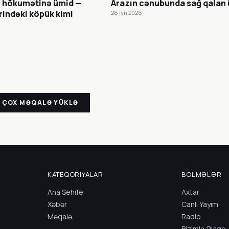
 hökumətinə ümid —
Arazın cənubunda sağ qalan
rindəki köpük kimi
26 iyn 2026
 ÇOX MƏQALƏ YÜKLƏ
KATEQORIYALAR
BÖLMƏLƏR
Ana Sehife
Axtar
Xəbər
Canlı Yayım
Məqalə
Radio
Bizimlə Əlaqə