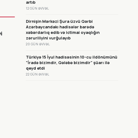
artıb
12 GÜN ƏVVƏL
Dirnişin Mərkəzi Şura üzvü Qərbi
Azərbaycandakı hadisələr barədə
xəbərdarlıq edib və ictimai oyaqlığın
yi
zəruriliyini vurğulayıb
20 GÜN ƏVVƏL
Türkiyə 15 İyul hadisəsinin 10-cu ildönümünü
"İradə bizimdir, Qələbə bizimdir" şüarı ilə
qeyd etdi
22 GÜN ƏVVƏL