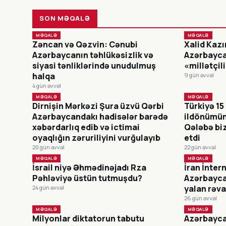
SON MƏQALƏ
MƏQALƏ
MƏQALƏ
Zəncan və Qəzvin: Cənubi
Xalid Kazım
Azərbaycanın təhlükəsizlik və
Azərbayca
siyasi tənliklərində unudulmuş
«millətçili
halqa
9 gün əvvəl
4 gün əvvəl
MƏQALƏ
MƏQALƏ
Dirnişin Mərkəzi Şura üzvü Qərbi
Türkiyə 15
Azərbaycandakı hadisələr barədə
ildönümünü
xəbərdarlıq edib və ictimai
Qələbə biz
oyaqlığın zəruriliyini vurğulayıb
etdi
20 gün əvvəl
22 gün əvvəl
MƏQALƏ
MƏQALƏ
İsrail niyə Əhmədinəjadı Rza
İran İnter
Pəhləviyə üstün tutmuşdu?
Azərbayca
yalan rəva
24 gün əvvəl
26 gün əvvəl
MƏQALƏ
MƏQALƏ
Milyonlar diktatorun tabutu
Azərbaycan