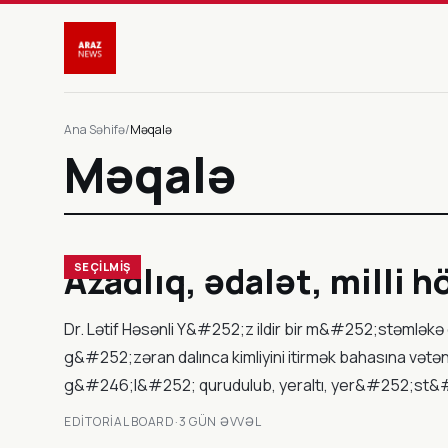
Ana Səhifə
/
Məqalə
Məqalə
Azadlıq, ədalət, milli
SEÇİLMİŞ
Dr. Lətif Həsənli Y&#252;z ildir bir m&#252;stəmləkə
g&#252;zəran dalınca kimliyini itirmək bahasına və
g&#246;l&#252; qurudulub, yeraltı, yer&#252;st&#252
EDITORIAL BOARD
·
3 GÜN ƏVVƏL