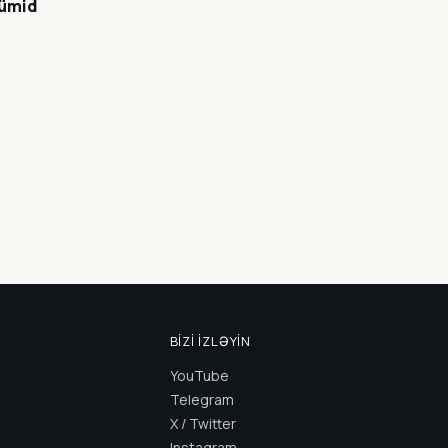
 ümid
BIZI İZLƏYIN
YouTube
Telegram
X / Twitter
Instagram