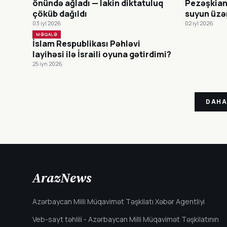
önündə ağladı — lakin diktatuluq
Pezəşkian
çöküb dağıldı
suyun üzə
03 iyl 2026
02 iyl 2026
MƏQALƏ
İslam Respublikası Pəhləvi
layihəsi ilə İsraili oyuna gətirdimi?
25 iyn 2026
DAHA
ArazNews
Azərbaycan Milli Müqavimət Təşkilatı Xəbər Agentliyi
Veb-sayt təhlili - Azərbaycan Milli Müqavimət Təşkilatının