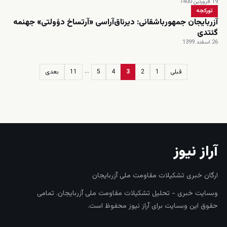
19 فروردین 1400
تورکجه
آزربایجان جمهورباشقانی: دیرناق‌آراسی «آرتساخ دؤولتی» جهنمه
گئتدی
26 اسفند 1399
…
قبلی
1
2
3
4
5
11
بعدی
زنده
آراز نیوز
ارگان خبری تشکیلات مقاومت ملی آزربایجان
وبسایت خبری - تحلیل تشکیلات مقاومت ملی آزربایجان. تمامی
حقوق این وبسایت برای آراز نیوز محفوظ است.