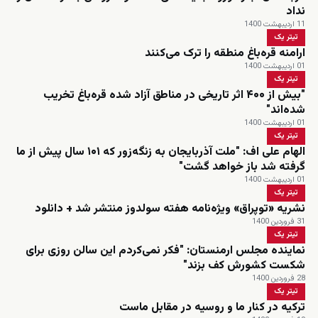
نداد
11 اردیبهشت 1400
تیتر یک
ارامنه قره‌باغ منطقه را ترک می‌کنند
01 اردیبهشت 1400
تیتر یک
"بیش از ۴۰۰ اثر تاریخی در مناطق آزاد شده قره‌باغ تخریب
شده‌اند"
01 اردیبهشت 1400
تیتر یک
الهام علی اف: "ملت آذربایجان به زنگه‌زور که ۱۰۱ سال پیش از ما
گرفته شد باز خواهد گشت"
01 اردیبهشت 1400
تیتر یک
نشریه «توپراق» ویژه‌نامه هفته سولدوز منتشر شد + دانلود
31 فروردین 1400
تیتر یک
نماینده مجلس ارمنستان: "فکر نمی‌کردم این سالن روزی برای
شکست کشورش کف بزند"
28 فروردین 1400
تیتر یک
ترکیه در کنار ما و روسیه در مقابل ماست