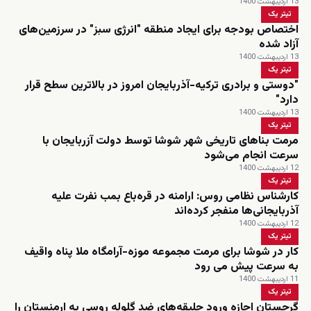
13 اردیبهشت 1400
تیتر یک
اختصاص بودجه برای ایجاد منطقه "انرژی سبز" در سرزمین‌های
آزاد شده
13 اردیبهشت 1400
تیتر یک
"دوستی و برادری ترکیه-آذربایجان امروز در بالاترین سطح قرار
دارد"
13 اردیبهشت 1400
تیتر یک
مرمت بناهای تاریخی شهر شوشا توسط دولت آزربایجان با
سرعت انجام می‌شود
12 اردیبهشت 1400
تیتر یک
کارشناس نظامی روس: ارامنه در قره‌باع بمب نفرت علیه
آذربایجانی‌ها منفجر کرده‌اند
12 اردیبهشت 1400
تیتر یک
کار در شوشا برای مرمت مجموعه موزه-آرامگاه ملا پناه واقیف
به سرعت پیش می رود
11 اردیبهشت 1400
تیتر یک
گرجستان اجازه ورود جلیقه‌های ضد گلوله روسی به ارمنستان را