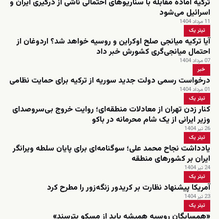
ترکیه آماده مقابله با سناریوهای احتمالی ناشی از درگیری ایران و
اسرائیل می‌شود
11 مرداد 1404
تیتر یک
آیا ترکیه میانجی صلح اوکراین و روسیه خواهد شد؟ اردوغان از
احتمال میانجی‌گری کشورش خبر داد
07 مرداد 1404
خبر
درخواست رسمی دولت جدید سوریه از ترکیه برای حمایت نظامی
01 مرداد 1404
تیتر یک
کنار زدن تهران از معادلات منطقه‌ای؛ روایت خروج بی‌سروصدای
وزیر ایرانی از یک شام محرمانه در باکو
26 تیر 1404
تیتر یک
یادداشت نجاح محمد علی؛ سوگنامه‌ای برای پایان سلطه ویرانگر
ایران بر کشورهای منطقه
24 تیر 1404
تیتر یک
آمریکا پیشنهاد نظارت بر کریدور زنگه‌زور را مطرح کرد
23 تیر 1404
تیتر یک
«همسایگان روسیه همیشه باید از مسکو بترسند»