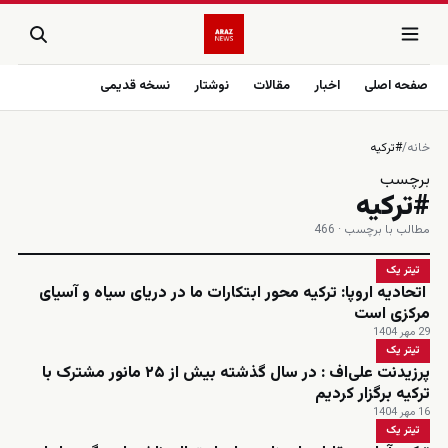
صفحه اصلی
اخبار
مقالات
نوشتار
نسخه قدیمی
خانه
/
#ترکیه
برچسب
#ترکیه
مطالب با برچسب · 466
تیتر یک
اتحادیه اروپا: ترکیه محور ابتکارات ما در دریای سیاه و آسیای
مرکزی است
29 مهر 1404
تیتر یک
پرزیدنت علی‌اف : در سال گذشته بیش از ۲۵ مانور مشترک با
ترکیه برگزار کردیم
16 مهر 1404
تیتر یک