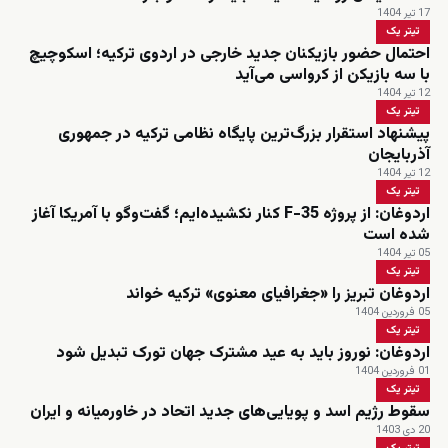
17 تیر 1404
تیتر یک
احتمال حضور بازیکنان جدید خارجی در اردوی ترکیه؛ اسکوچیچ
با سه بازیکن از کرواسی می‌آید
12 تیر 1404
تیتر یک
پیشنهاد استقرار بزرگ‌ترین پایگاه نظامی ترکیه در جمهوری
آذربایجان
12 تیر 1404
تیتر یک
اردوغان: از پروژه F-35 کنار نکشیده‌ایم؛ گفت‌وگو با آمریکا آغاز
شده است
05 تیر 1404
تیتر یک
اردوغان تبریز را «جغرافیای معنوی» ترکیه خواند
05 فروردین 1404
تیتر یک
اردوغان: نوروز باید به عید مشترک جهان تورک تبدیل شود
01 فروردین 1404
تیتر یک
سقوط رژیم اسد و پویایی‌های جدید اتحاد در خاورمیانه و ایران
20 دی 1403