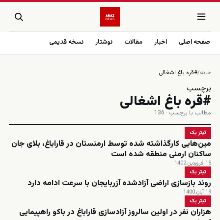
صفحه اصلی
اخبار
مقالات
نوشتار
نسخه قدیمی
خانه
/
#قره باغ اشغالی
برچسب
#قره باغ اشغالی
مطالب با برچسب · 136
تیتر یک
مین‌هایی کارگذاشته شده توسط ارمنستان در قاراباغ، بلای جان
ساکنان ارمنی منطقه شده است
15 فروردین 1402
تیتر یک
روند بازسازی اراضی آزادشده آزربایجان با سرعت ادامه دارد
19 آبان 1400
تیتر یک
هزاران نفر در اولین سالروز آزادسازی قاراباغ در باکو راهپیمایی