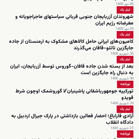
06 مهر 1400
تیتر یک
شهروندان آزربایجان جنوبی قربانی سیاستهای ماجراجویانه و
مغرضانه رژیم ایران
03 مهر 1400
تیتر یک
کامیون‌های ایرانی حامل کالاهای مشکوک به ارمنستان از جاده
جایگزین تاتئو-قافان می‌گذرند
30 شهریور 1400
تیتر یک
بعد از بسته شدن جاده قافان-گوروس توسط آزربایجان، ایران
به دنبال راه جایگزین است
30 شهریور 1400
تورکجه
تورکییه جومهورباشقانی پاشینیان‌'لا گوروشمک اوچون شرط
قویدو
29 شهریور 1400
تیتر یک
آزادی قاراباغ؛ احضار فعالین بازداشتی‌ در پارک جیرال اردبیل به
دادگاه انقلاب
27 شهریور 1400
تورکجه