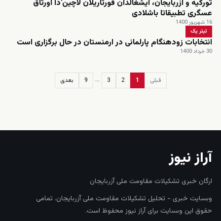
تورکیه و آزربایجان، ایشغالدان فورتاریلان لاچین'دا اورتاق
عسگری تطبیقاتا باشلادی
16 شهریور 1400
تیتر یک
انتخابات زودهنگام پارلمانی در ارمنستان در حال برگزاری است
30 خرداد 1400
…
قبلی
1
2
3
9
بعدی
زنده
آراز نیوز
ارگان خبری تشکیلات مقاومت ملی آزربایجان
وبسایت خبری - تحلیل تشکیلات مقاومت ملی آزربایجان. تمامی
حقوق این وبسایت برای آراز نیوز محفوظ است.