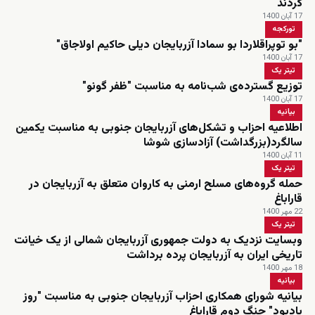
کردند
17 آبان 1400
تورکجه
"بو توپراقلاردا بو سمادا آزربایجان دیلی حاکیم اولاجاق"
17 آبان 1400
تیتر یک
توزیع گسترده‌ی شب‌نامه‌ به مناسبت "ظفر گونو"
17 آبان 1400
بیانیه
اطلاعیه احزاب و تشکل‌های آزربایجان جنوبی به مناسبت یکمین
سالگرد(بزرگداشت) آزادسازی شوشا
11 آبان 1400
تیتر یک
حمله گروه‌های مسلح ارمنی به کاروان متعلق به آزربایجان در
قاراباغ
22 مهر 1400
تیتر یک
وبسایت نزدیک به دولت جمهوری آزربایجان شمالی از یک خیانت
تاریخی ایران به آزربایجان پرده برداشت
18 مهر 1400
بیانیه
بیانیه شورای همکاری احزاب آزربایجان جنوبی به مناسبت "روز
یادبود" جنگ دوم قاراباغ