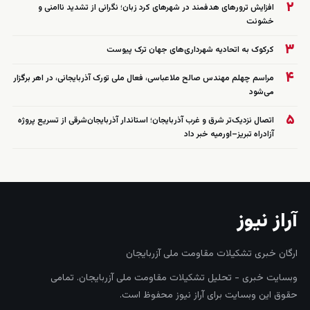
۲
افزایش ترورهای هدفمند در شهرهای کرد زبان؛ نگرانی از تشدید ناامنی و
خشونت
۳
کرکوک به اتحادیه شهرداری‌های جهان ترک پیوست
۴
مراسم چهلم مهندس صالح ملاعباسی، فعال ملی تورک آذربایجانی، در اهر برگزار
می‌شود
۵
اتصال نزدیک‌تر شرق و غرب آذربایجان؛ استاندار آذربایجان‌شرقی از تسریع پروژه
آزادراه تبریز–اورمیه خبر داد
آراز نیوز
ارگان خبری تشکیلات مقاومت ملی آزربایجان
وبسایت خبری - تحلیل تشکیلات مقاومت ملی آزربایجان. تمامی
حقوق این وبسایت برای آراز نیوز محفوظ است.