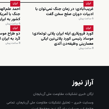
ایران
ایران
غریب‌آبادی: در زمان جنگ نمی‌توان با
احمد علم‌اله
ادبیات دوران صلح سخن گفت
جنگ با آمریکا
کشور به ایرا
6 ساعت پیش
6 ساعت پیش
ایران
ایران
کورد قروپلاری ایله ایران پلانی توتمادی؛
دو طراح موسا
موساد رئیسی کورد پلانی‌نین ایکی
کُرد به ایران
معمارینی وظیفه‌دن آلدی
8 ساعت پیش
8 ساعت پیش
آراز نیوز
ارگان خبری تشکیلات مقاومت ملی آزربایجان
وبسایت خبری - تحلیل تشکیلات مقاومت ملی آزربایجان. تمامی
حقوق این وبسایت برای آراز نیوز محفوظ است.