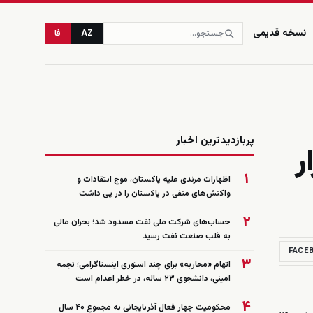
نسخه قدیمی
AZ
فا
زنده
پربازدیدترین اخبار
ر
۱
اظهارات مرندی علیه پاکستان، موج انتقادات و
واکنش‌های منفی در پاکستان را در پی داشت
۲
حساب‌های شرکت ملی نفت مسدود شد؛ بحران مالی
به قلب صنعت نفت رسید
FACE
۳
اتهام «محاربه» برای چند استوری اینستاگرامی؛ نجمه
امینی، دانشجوی ۲۳ ساله، در خطر اعدام است
۴
محکومیت چهار فعال آذربایجانی به مجموع ۴۰ سال