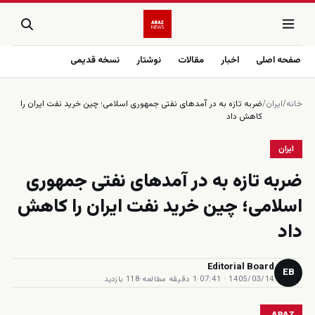
صفحه اصلی
اخبار
مقالات
نوشتار
نسخه قدیمی
خانه
/
ایران
/
ضربه تازه به در آمدهاى نفتى جمهورى اسلامى؛ چين خريد نفت ايران را
كاهش داد
ایران
ضربه تازه به در آمدهاى نفتى جمهورى
اسلامى؛ چين خريد نفت ايران را كاهش
داد
Editorial Board
EB
1405/03/14 · 07:41
·
1 دقیقه مطالعه
·
118 بازدید
ARAZ