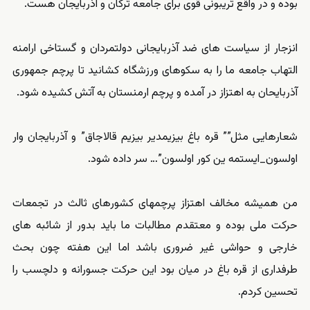
بوده و در واقع تریبونی قوی برای جامعه ترکان و آذربایجان هست.
انزجار از سیاست های ضد آذربایجانی دولتمردان و گستاخی ارامنه
التهاب جامعه ما را به سکوهای ورزشگاه کشانید تا پرچم جمهوری
آذربایحان به اهتزاز در آمده و پرچم ارمنستان به آتش کشیده شود.
شعارهایی مثل”” قره باغ بیزیمدیر بیزیم قالاجاق” و آذربایجان وار
اولسون_ایستمه ین کور اولسون”… سر داده شود.
من همیشه مخالف اهتزاز پرچمهای کشورهای ثالث در تجمعات
حرکت ملى بوده و معتقدم مطالبات ما باید بدور از شائبه هاى
خارجى و حواشی غیر ضروری باشد اما این هفته چون بحث
طرفداری از قره باغ در میان بود این حرکت جسورانه و دلچسب را
تحسین کردم.