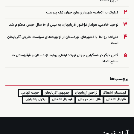
در پی داشت
۲
کرکوک به اتحادیه شهرداری‌های جهان ترک پیوست
۳
توحید خادمی، هوادار تراختور آذربایجان، به بیش از ۱۰ سال حبس محکوم شد
۴
علی‌اف: روابط با کشورهای تورکستان از اولویت‌های سیاست خارجی آذربایجان
است
۵
گامی دیگر در همگرایی جهان تورک: ارتقای روابط ازبکستان و قرقیزستان به
سطح اتحاد
برچسب‌ها
ارمنستان اشغاگر
تراختور آزربایجان
جمهوری آذربایجان
حجت الهامی
قاراباغ اشغالی
قتل عام خوجالی
قره باغ اشغالی
نیکول پاشینیان