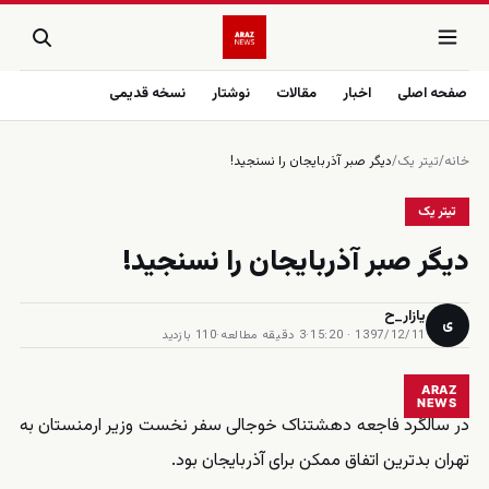
صفحه اصلی
اخبار
مقالات
نوشتار
نسخه قدیمی
خانه
/
تیتر یک
/
دیگر صبر آذربایجان را نسنجید!
تیتر یک
دیگر صبر آذربایجان را نسنجید!
یازار_ح
ی
1397/12/11 · 15:20
·
3 دقیقه مطالعه
·
110 بازدید
ARAZ
NEWS
در سالگرد فاجعه دهشتناک خوجالی سفر نخست وزیر ارمنستان به
تهران بدترین اتفاق ممکن برای آذربایجان بود.