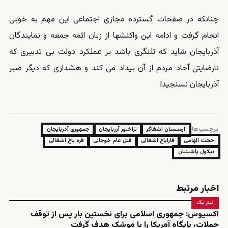
چنانکه در صفحات گسترده مجازی اجتماعی این مهم به خوبی
انجام گرفت و ادامه این واکنشها از زبان ائمه جمعه و نمایندگان
آذربایجان شاید که تلنگری باشد بر عملکرد دولت بی تدبیری که
نارضایتی آحاد مردم از آن بیداد می کند و هشداری که دیگر صبر
آذربایجان نسنجید!
برچسب‌ها:
ارمنستان اشغاگر
تراختور آزربایجان
جمهوری آذربایجان
حجت الهامی
قاراباغ اشغالی
قتل عام خوجالی
قره باغ اشغالی
نیکول پاشینیان
اخبار مرتبط
تیتر یک
اکسیوس: جمهوری اسلامی برای نخستین بار پس از توقف
حملات، پایگاه آمریکا را با موشک هدف گرفت