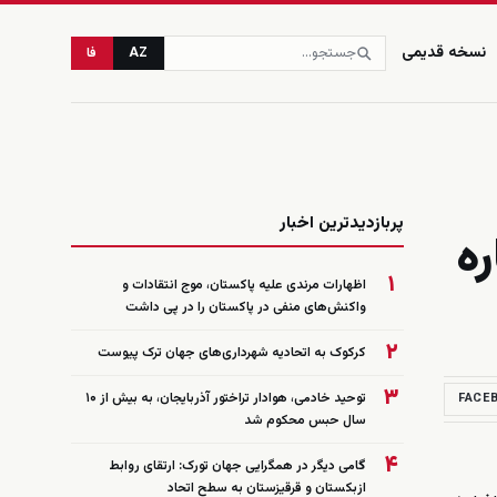
نسخه قدیمی
AZ
فا
زنده
پربازدیدترین اخبار
ه
۱
اظهارات مرندی علیه پاکستان، موج انتقادات و
واکنش‌های منفی در پاکستان را در پی داشت
۲
کرکوک به اتحادیه شهرداری‌های جهان ترک پیوست
۳
توحید خادمی، هوادار تراختور آذربایجان، به بیش از ۱۰
FACE
سال حبس محکوم شد
۴
گامی دیگر در همگرایی جهان تورک: ارتقای روابط
ازبکستان و قرقیزستان به سطح اتحاد