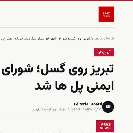
خانه
/
آزربایجان
/
تبريز روى گسل؛ شوراى شهر خواستار شفافيت درباره ايمنى پل 
آزربایجان
تبريز روى گسل؛ شوراى 
ايمنى پل ها شد
Editorial Board
EB
1405/03/11 · 08:18
·
1 دقیقه مطالعه
·
99 بازدید
ARAZ
NEWS