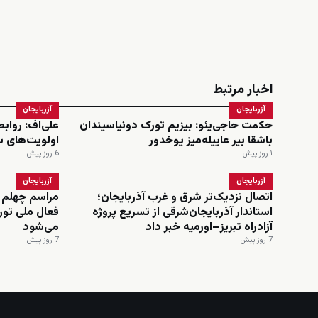
اخبار مرتبط
آزربایجان
آزربایجان
حکمت حاجی‌یئو: بیزیم تورک دونیاسیندان
علی‌اف: رواب
باشقا بیر عاییله‌میز یوخدور
اولویت‌های 
۱ روز پیش
6 روز پیش
آزربایجان
آزربایجان
اتصال نزدیک‌تر شرق و غرب آذربایجان؛
مراسم چهلم 
استاندار آذربایجان‌شرقی از تسریع پروژه
فعال ملی تورک
آزادراه تبریز–اورمیه خبر داد
می‌شود
7 روز پیش
7 روز پیش