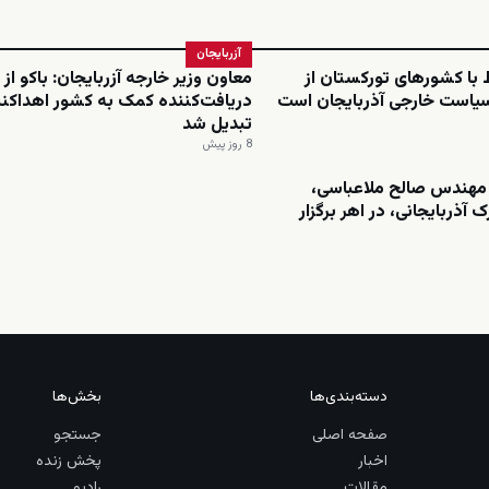
آزربایجان
ط با کشورهای تورکستان از
معاون وزیر خارجه آزربایجان: باکو از
سیاست خارجی آذربایجان است
دریافت‌کننده کمک به کشور اهداکنن
تبدیل شد
8 روز پیش
مهندس صالح ملاعباسی،
 آذربایجانی، در اهر برگزار
دسته‌بندی‌ها
بخش‌ها
صفحه اصلی
جستجو
اخبار
پخش زنده
مقالات
رادیو