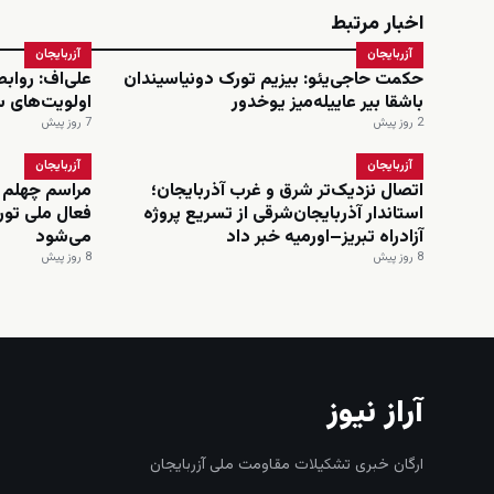
اخبار مرتبط
آزربایجان
آزربایجان
حکمت حاجی‌یئو: بیزیم تورک دونیاسیندان
علی‌اف: رواب
باشقا بیر عاییله‌میز یوخدور
اولویت‌های 
2 روز پیش
7 روز پیش
آزربایجان
آزربایجان
اتصال نزدیک‌تر شرق و غرب آذربایجان؛
مراسم چهلم 
استاندار آذربایجان‌شرقی از تسریع پروژه
فعال ملی تورک
آزادراه تبریز–اورمیه خبر داد
می‌شود
8 روز پیش
8 روز پیش
آراز نیوز
ارگان خبری تشکیلات مقاومت ملی آزربایجان