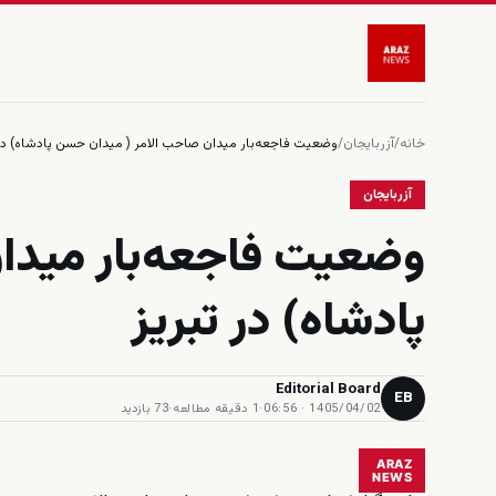
خانه
/
آزربایجان
/
وضعیت فاجعه‌بار میدان صاحب الامر ( میدان حسن پادشاه) در 
آزربایجان
وضعیت فاجعه‌بار میدا
پادشاه) در تبریز
Editorial Board
EB
1405/04/02 · 06:56
·
1 دقیقه مطالعه
·
73 بازدید
ARAZ
NEWS