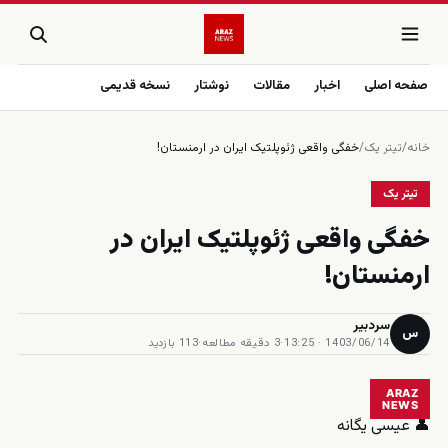
صفحه اصلی
اخبار
مقالات
نوشتار
نسخه قدیمی
خانه
/
تیتر یک
/
خفگی واقعی ژئوپلتیک ایران در ارمنستان!
تیتر یک
خفگی واقعی ژئوپلتیک ایران در
ارمنستان!
سردبیر
س
1403/06/14 · 13:25
·
3 دقیقه مطالعه
·
113 بازدید
ARAZ
NEWS
👤 عیسی یگانه