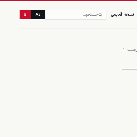
نسخه قدیمی
AZ
فا
چسب · 4
زنده