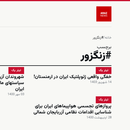
خانه
/
#زنگزور
برچسب
#زنگزور
تیتر یک
تیتر یک
خفگی واقعی ژئوپلتیک ایران در ارمنستان!
شهروندان آزر
سیاستهای ماج
14 شهریور 1403
ایران
03 مهر 1400
تیتر یک
پروازهای تجسسی هواپیماهای ایران برای
شناسایی اقدامات نظامی آزربایجان شمالی
28 اردیبهشت 1400