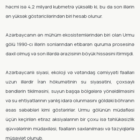
həcmi isə 4,2 milyard kubmetrə yüksəlib ki, bu da son illərin
ən yüksək göstəricilərindən biri hesab olunur.
Azərbaycanın ən mühüm ekosistemlərindən biri olan Urmu
gölü 1990-cı illərin sonlarından etibarən quruma prosesinə
daxil olmuş və son illərdə ərazisinin böyük hissəsini itirmişdi.
Azərbaycanlı siyasi, ekoloji və vətəndaş cəmiyyəti fəalları
uzun illərdir İran hökumətinin su siyasətini, çoxsaylı
bəndlərin tikilməsini, suyun başqa bölgələrə yönəldilməsini
və su ehtiyatlarının yanlış idarə olunmasını göldəki böhranın
əsas səbəbləri kimi göstərirlər. Urmu gölünün müdafiəsi
üçün keçirilən etiraz aksiyalarının bir çoxu isə təhlükəsizlik
qüvvələrinin müdaxiləsi, fəalların saxlanılması və təzyiqlərlə
müşayiət olunub.