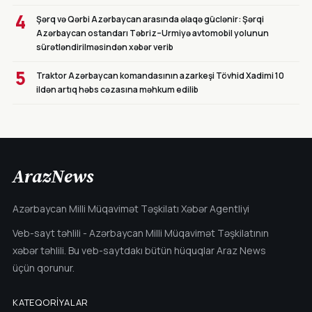
4
Şərq və Qərbi Azərbaycan arasında əlaqə güclənir: Şərqi
Azərbaycan ostandarı Təbriz–Urmiyə avtomobil yolunun
sürətləndirilməsindən xəbər verib
5
Traktor Azərbaycan komandasının azarkeşi Tövhid Xadimi 10
ildən artıq həbs cəzasına məhkum edilib
ArazNews
Azərbaycan Milli Müqavimət Təşkilatı Xəbər Agentliyi
Veb-sayt təhlili - Azərbaycan Milli Müqavimət Təşkilatının
xəbər təhlili. Bu veb-saytdakı bütün hüquqlar Araz News
üçün qorunur.
KATEQORIYALAR