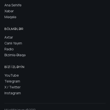
Ana Sehife
Xəbər
Məqalə
BÖLMƏLƏR
Axtar
Canlı Yayım
Radio
Bizimlə Əlaqə
BIZI İZLƏYIN
YouTube
Telegram
X / Twitter
Instagram
Müəllif hüququ © 2010