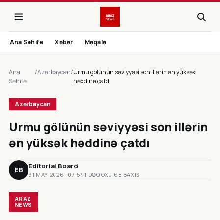
Ana Sehife
Xəbər
Məqalə
Ana
/
Azərbaycan
/
Urmu gölünün səviyyəsi son illərin ən yüksək
Səhifə
həddinə çatdı
Azərbaycan
Urmu gölünün səviyyəsi son illərin
ən yüksək həddinə çatdı
Editorial Board
EB
31 MAY 2026 · 07:54
·
1 DƏQ OXU
·
68 BAXIŞ
ARAZ
NEWS