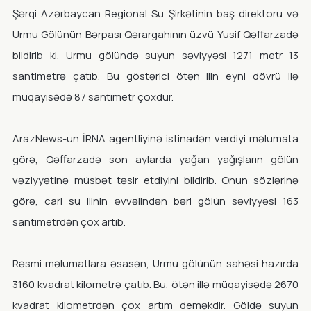
Şərqi Azərbaycan Regional Su Şirkətinin baş direktoru və
Urmu Gölünün Bərpası Qərargahının üzvü Yusif Qəffarzadə
bildirib ki, Urmu gölündə suyun səviyyəsi 1271 metr 13
santimetrə çatıb. Bu göstərici ötən ilin eyni dövrü ilə
müqayisədə 87 santimetr çoxdur.
ArazNews-un İRNA agentliyinə istinadən verdiyi məlumata
görə, Qəffarzadə son aylarda yağan yağışların gölün
vəziyyətinə müsbət təsir etdiyini bildirib. Onun sözlərinə
görə, cari su ilinin əvvəlindən bəri gölün səviyyəsi 163
santimetrdən çox artıb.
Rəsmi məlumatlara əsasən, Urmu gölünün sahəsi hazırda
3160 kvadrat kilometrə çatıb. Bu, ötən illə müqayisədə 2670
kvadrat kilometrdən çox artım deməkdir. Göldə suyun