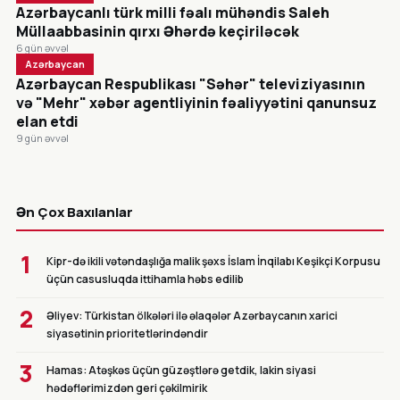
Azərbaycanlı türk milli fəalı mühəndis Saleh
Müllaabbasinin qırxı Əhərdə keçiriləcək
6 gün əvvəl
Azərbaycan
Azərbaycan Respublikası "Səhər" televiziyasının
və "Mehr" xəbər agentliyinin fəaliyyətini qanunsuz
elan etdi
9 gün əvvəl
CANLI
Ən Çox Baxılanlar
1
Kipr-də ikili vətəndaşlığa malik şəxs İslam İnqilabı Keşikçi Korpusu
üçün casusluqda ittihamla həbs edilib
2
Əliyev: Türkistan ölkələri ilə əlaqələr Azərbaycanın xarici
siyasətinin prioritetlərindəndir
3
Hamas: Atəşkəs üçün güzəştlərə getdik, lakin siyasi
hədəflərimizdən geri çəkilmirik