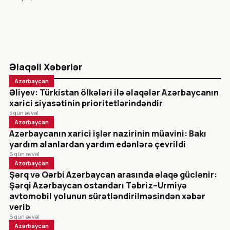
Əlaqəli Xəbərlər
Azərbaycan
Əliyev: Türkistan ölkələri ilə əlaqələr Azərbaycanın
xarici siyasətinin prioritetlərindəndir
5 gün əvvəl
Azərbaycan
Azərbaycanın xarici işlər nazirinin müavini: Bakı
yardım alanlardan yardım edənlərə çevrildi
6 gün əvvəl
Azərbaycan
Şərq və Qərbi Azərbaycan arasında əlaqə güclənir:
Şərqi Azərbaycan ostandarı Təbriz–Urmiyə
avtomobil yolunun sürətləndirilməsindən xəbər
verib
6 gün əvvəl
Azərbaycan