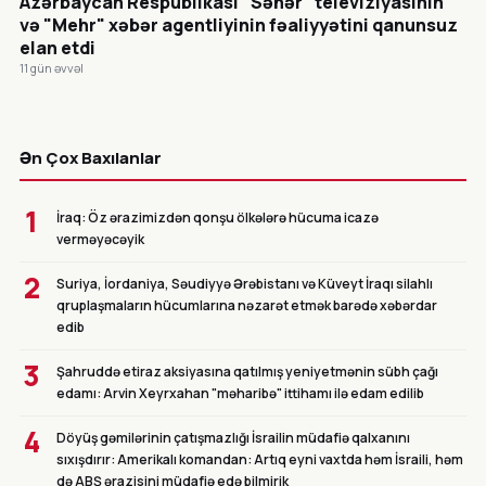
Azərbaycan Respublikası "Səhər" televiziyasının
və "Mehr" xəbər agentliyinin fəaliyyətini qanunsuz
elan etdi
11 gün əvvəl
CANLI
Ən Çox Baxılanlar
1
İraq: Öz ərazimizdən qonşu ölkələrə hücuma icazə
verməyəcəyik
2
Suriya, İordaniya, Səudiyyə Ərəbistanı və Küveyt İraqı silahlı
qruplaşmaların hücumlarına nəzarət etmək barədə xəbərdar
edib
3
Şahruddə etiraz aksiyasına qatılmış yeniyetmənin sübh çağı
edamı: Arvin Xeyrxahan "məharibə" ittihamı ilə edam edilib
4
Döyüş gəmilərinin çatışmazlığı İsrailin müdafiə qalxanını
sıxışdırır: Amerikalı komandan: Artıq eyni vaxtda həm İsraili, həm
də ABŞ ərazisini müdafiə edə bilmirik