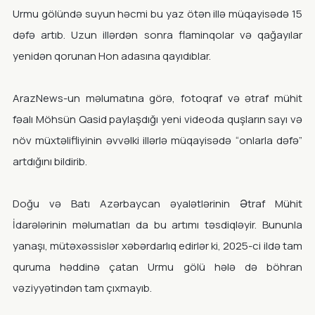
Urmu gölündə suyun həcmi bu yaz ötən illə müqayisədə 15
dəfə artıb. Uzun illərdən sonra flaminqolar və qağayılar
yenidən qorunan Hon adasına qayıdıblar.
ArazNews-un məlumatına görə, fotoqraf və ətraf mühit
fəalı Möhsün Qasid paylaşdığı yeni videoda quşların sayı və
növ müxtəlifliyinin əvvəlki illərlə müqayisədə “onlarla dəfə”
artdığını bildirib.
Doğu və Batı Azərbaycan əyalətlərinin Ətraf Mühit
İdarələrinin məlumatları da bu artımı təsdiqləyir. Bununla
yanaşı, mütəxəssislər xəbərdarlıq edirlər ki, 2025-ci ildə tam
quruma həddinə çatan Urmu gölü hələ də böhran
vəziyyətindən tam çıxmayıb.