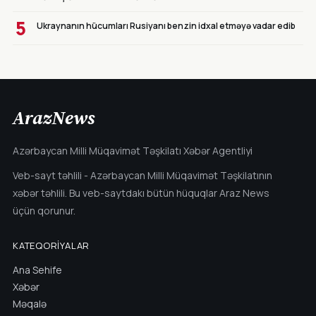
5
Ukraynanın hücumları Rusiyanı benzin idxal etməyə vadar edib
ArazNews
Azərbaycan Milli Müqavimət Təşkilatı Xəbər Agentliyi
Veb-sayt təhlili - Azərbaycan Milli Müqavimət Təşkilatının
xəbər təhlili. Bu veb-saytdakı bütün hüquqlar Araz News
üçün qorunur.
KATEQORIYALAR
Ana Sehife
Xəbər
Məqalə