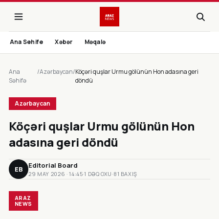
Ana Sehife
Xəbər
Məqalə
Ana
/
Azərbaycan
/
Köçəri quşlar Urmu gölünün Hon adasına geri
Səhifə
döndü
Azərbaycan
Köçəri quşlar Urmu gölünün Hon
adasına geri döndü
Editorial Board
EB
29 MAY 2026 · 14:45
·
1 DƏQ OXU
·
81 BAXIŞ
ARAZ
NEWS