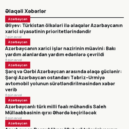
Əlaqəli Xəbərlər
Azərbaycan
Əliyev: Türkistan ölkələri ilə əlaqələr Azərbaycanın
xarici siyasətinin prioritetlərindəndir
7 gün əvvəl
Azərbaycan
Azərbaycanın xarici işlər nazirinin müavini: Bakı
yardım alanlardan yardım edənlərə çevrildi
8 gün əvvəl
Azərbaycan
Şərq və Qərbi Azərbaycan arasında əlaqə güclənir:
Şərqi Azərbaycan ostandarı Təbriz–Urmiyə
avtomobil yolunun sürətləndirilməsindən xəbər
verib
8 gün əvvəl
Azərbaycan
Azərbaycanlı türk milli fəalı mühəndis Saleh
Müllaabbasinin qırxı Əhərdə keçiriləcək
8 gün əvvəl
Azərbaycan