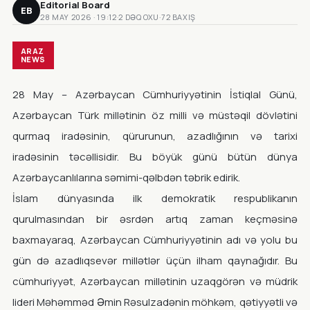
Editorial Board
EB
28 MAY 2026 · 19:12
·
2 DƏQ OXU
·
72 BAXIŞ
ARAZ
NEWS
28 May – Azərbaycan Cümhuriyyətinin İstiqlal Günü,
Azərbaycan Türk millətinin öz milli və müstəqil dövlətini
qurmaq iradəsinin, qürurunun, azadlığının və tarixi
iradəsinin təcəllisidir. Bu böyük günü bütün dünya
Azərbaycanlılarına səmimi-qəlbdən təbrik edirik.
İslam dünyasında ilk demokratik respublikanın
qurulmasından bir əsrdən artıq zaman keçməsinə
baxmayaraq, Azərbaycan Cümhuriyyətinin adı və yolu bu
gün də azadlıqsevər millətlər üçün ilham qaynağıdır. Bu
cümhuriyyət, Azərbaycan millətinin uzaqgörən və müdrik
lideri Məhəmməd Əmin Rəsulzadənin möhkəm, qətiyyətli və