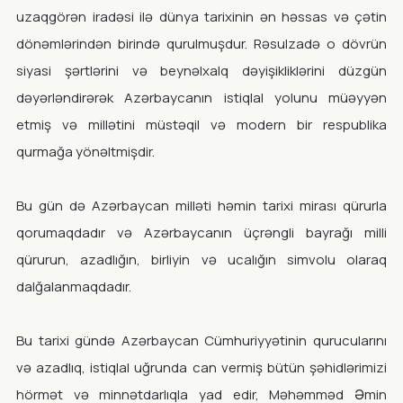
uzaqgörən iradəsi ilə dünya tarixinin ən həssas və çətin
dönəmlərindən birində qurulmuşdur. Rəsulzadə o dövrün
siyasi şərtlərini və beynəlxalq dəyişikliklərini düzgün
dəyərləndirərək Azərbaycanın istiqlal yolunu müəyyən
etmiş və millətini müstəqil və modern bir respublika
qurmağa yönəltmişdir.
Bu gün də Azərbaycan milləti həmin tarixi mirası qürurla
qorumaqdadır və Azərbaycanın üçrəngli bayrağı milli
qürurun, azadlığın, birliyin və ucalığın simvolu olaraq
dalğalanmaqdadır.
Bu tarixi gündə Azərbaycan Cümhuriyyətinin qurucularını
və azadlıq, istiqlal uğrunda can vermiş bütün şəhidlərimizi
hörmət və minnətdarlıqla yad edir, Məhəmməd Əmin