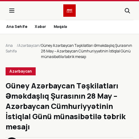
Ana Sehife
Xəbər
Məqalə
Ana
/
Azərbaycan
/
Güney Azərbaycan Təşkilatları Əməkdaşlıq Şurasının
Səhifə
28 May – Azərbaycan Cümhuriyyətinin İstiqlal Günü
münasibətilə təbrik mesajı
Azərbaycan
Güney Azərbaycan Təşkilatları
Əməkdaşlıq Şurasının 28 May –
Azərbaycan Cümhuriyyətinin
İstiqlal Günü münasibətilə təbrik
mesajı