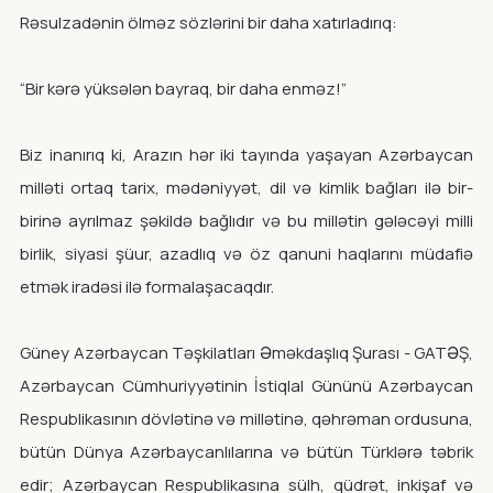
Rəsulzadənin ölməz sözlərini bir daha xatırladırıq:
“Bir kərə yüksələn bayraq, bir daha enməz!”
Biz inanırıq ki, Arazın hər iki tayında yaşayan Azərbaycan
milləti ortaq tarix, mədəniyyət, dil və kimlik bağları ilə bir-
birinə ayrılmaz şəkildə bağlıdır və bu millətin gələcəyi milli
birlik, siyasi şüur, azadlıq və öz qanuni haqlarını müdafiə
etmək iradəsi ilə formalaşacaqdır.
Güney Azərbaycan Təşkilatları Əməkdaşlıq Şurası - GATƏŞ,
Azərbaycan Cümhuriyyətinin İstiqlal Gününü Azərbaycan
Respublikasının dövlətinə və millətinə, qəhrəman ordusuna,
bütün Dünya Azərbaycanlılarına və bütün Türklərə təbrik
edir; Azərbaycan Respublikasına sülh, qüdrət, inkişaf və