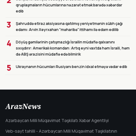
2
qruplaşmaların hücumlarına nəzarət etmək barədə xəbərdar
edib
3
Şahruddə etiraz aksiyasına qatılmış yeniyetmənin sübh çağı
edamı: Arvin Xeyrxahan "məharibə" ittihamı ilə edam edilib
4
Döyüş gəmilərinin çatışmazlığı İsrailin müdafiə qalxanını
sıxışdırır: Amerikalı komandan: Artıq eyni vaxtda həm İsraili, həm
də ABŞ ərazisini müdafiə edə bilmirik
5
Ukraynanın hücumları Rusiyanı benzin idxal etməyə vadar edib
ArazNews
Azərbaycan Milli Müqavimət Təşkilatı Xəbər Agentliyi
Veb-sayt təhlili - Azərbaycan Milli Müqavimət Təşkilatının