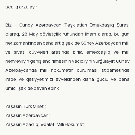
ucalıq arzulayır.
Biz – Güney Azərbaycan Təşkilatları Əməkdaşlıq Şurası
olaraq, 28 May dövlətçilik ruhundan ilham alaraq, bu gün
hər zamankından daha artıq şəkildə Güney Azərbaycan milli
və siyasi qüvvələri arasında birlik, əməkdaşlıq və milli
həmrəyliyin genişləndirilməsinin vacibliyini vurğulayır; Güney
Azərbaycanda milli hökumətin qurulması istiqamətində
iradə və qətiyyətimizi əvvəlkindən daha güclü və daha
ümidli şəkildə bəyan edirik.
Yaşasın Türk Milləti;
Yaşasın Azərbaycan;
Yaşasın Azadlıq, Ədalət, Milli Hökumət;