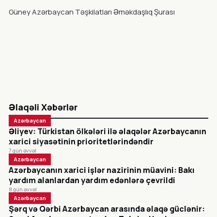
Güney Azərbaycan Təşkilatları Əməkdaşlıq Şurası
Əlaqəli Xəbərlər
Azərbaycan
Əliyev: Türkistan ölkələri ilə əlaqələr Azərbaycanın
xarici siyasətinin prioritetlərindəndir
7 gün əvvəl
Azərbaycan
Azərbaycanın xarici işlər nazirinin müavini: Bakı
yardım alanlardan yardım edənlərə çevrildi
8 gün əvvəl
Azərbaycan
Şərq və Qərbi Azərbaycan arasında əlaqə güclənir: