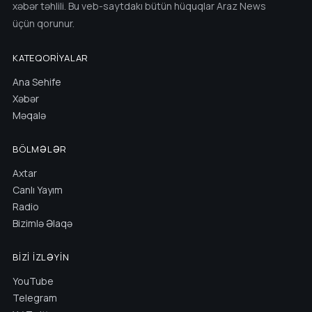
xəbər təhlili. Bu veb-saytdakı bütün hüquqlar Araz News
üçün qorunur.
KATEQORIYALAR
Ana Sehife
Xəbər
Məqalə
BÖLMƏLƏR
Axtar
Canlı Yayım
Radio
Bizimlə Əlaqə
BIZI İZLƏYIN
YouTube
Telegram