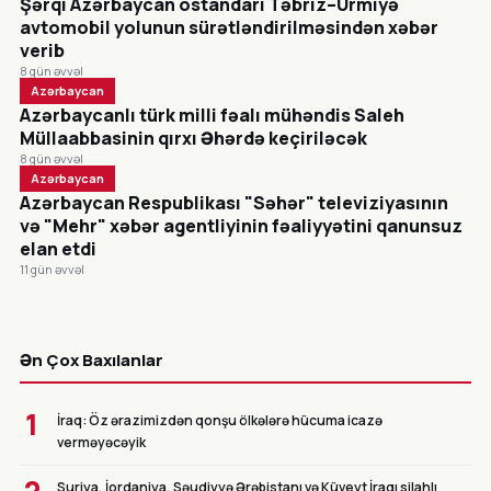
Şərqi Azərbaycan ostandarı Təbriz–Urmiyə
avtomobil yolunun sürətləndirilməsindən xəbər
verib
8 gün əvvəl
Azərbaycan
Azərbaycanlı türk milli fəalı mühəndis Saleh
Müllaabbasinin qırxı Əhərdə keçiriləcək
8 gün əvvəl
Azərbaycan
Azərbaycan Respublikası "Səhər" televiziyasının
və "Mehr" xəbər agentliyinin fəaliyyətini qanunsuz
elan etdi
11 gün əvvəl
CANLI
Ən Çox Baxılanlar
1
İraq: Öz ərazimizdən qonşu ölkələrə hücuma icazə
verməyəcəyik
Suriya, İordaniya, Səudiyyə Ərəbistanı və Küveyt İraqı silahlı