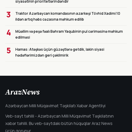
siyasətinin prioritetlərindəndir
3
Traktor Azərbaycan komandasının azarkeşi Tövhid Xadimi 10
ildən artıq həbs cəzasına məhkum edilib
4
Müəllim və peşə fəalı Bəhram Yaqubinin pul cəriməsinə məhkum
edilməsi
5
Hamas: Atəşkəs üçün güzəştlərə getdik, lakin siyasi
hədəflərimizdən geri çəkilmirik
ArazNews
Azərbaycan Milli Müqavimət Təşkilatı Xəbər Agentliyi
Veb-sayt təhlili - Azərbaycan Milli Müqavimət Təşkilatının
xəbər təhlili. Bu veb-saytdakı bütün hüquqlar Araz News
üçün qorunur.