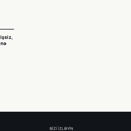
işsiz,
inə
BIZI İZLƏYIN