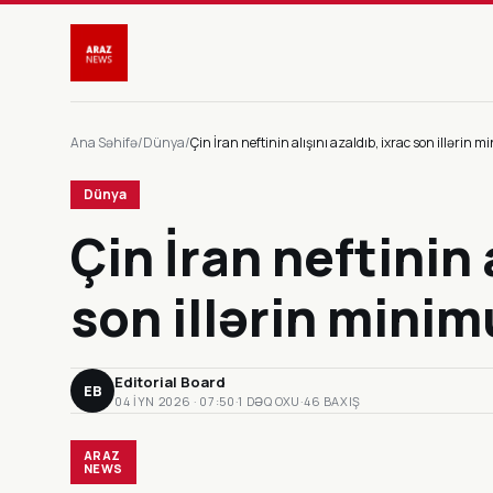
Ana Səhifə
/
Dünya
/
Çin İran neftinin alışını azaldıb, ixrac son illəri
Dünya
Çin İran neftinin 
son illərin mini
Editorial Board
EB
04 IYN 2026 · 07:50
·
1 DƏQ OXU
·
46 BAXIŞ
ARAZ
NEWS