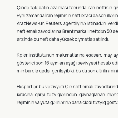
Çində tələbatın azalması fonunda İran neftinin qiy
Eyni zamanda İran rejiminin neft ixracı da son illər
ArazNews-un Reuters agentliyinə istinadən verdiy
neft emalı zavodlarına Brent markalı neftdən 50 sent
ərzində bu neft daha yüksək qiymətlə satılırdı.
Kpler institutunun məlumatlarına əsasən, may ayı
göstərici son 16 ayın ən aşağı səviyyəsi hesab edi
min barelə qədər geriləyib ki, bu da son altı ilin mi
Ekspertlər bu vəziyyəti Çin neft emalı zavodlarında
ixracına qarşı təzyiqlərindən qaynaqlanan məhdu
rejiminin valyuta gəlirlərinə daha ciddi təzyiq göstə