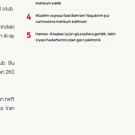
məhkum edilib
l olub.
4
Müəllim və peşə fəalı Bəhram Yaqubinin pul
cəriməsinə məhkum edilməsi
indəki
5
Hamas: Atəşkəs üçün güzəştlərə getdik, lakin
 iki ay
siyasi hədəflərimizdən geri çəkilmirik
lub. Bu
nən 260
an neft
a İran