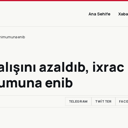
Ana Sehife
Xəbə
n minimumuna enib
alışını azaldıb, ixrac
mumuna enib
TELEGRAM
TWITTER
FAC