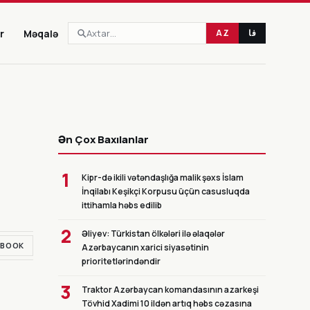
r
Məqalə
AZ
فا
CANLI
Ən Çox Baxılanlar
1
Kipr-də ikili vətəndaşlığa malik şəxs İslam
İnqilabı Keşikçi Korpusu üçün casusluqda
ittihamla həbs edilib
2
Əliyev: Türkistan ölkələri ilə əlaqələr
EBOOK
Azərbaycanın xarici siyasətinin
prioritetlərindəndir
3
Traktor Azərbaycan komandasının azarkeşi
Tövhid Xadimi 10 ildən artıq həbs cəzasına