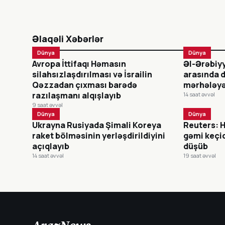
Əlaqəli Xəbərlər
Dünya
Dünya
Avropa İttifaqı Həmasın
Əl-Ərəbiy
silahsızlaşdırılması və İsrailin
arasında d
Qəzzadan çıxması barədə
mərhələyə
razılaşmanı alqışlayıb
14 saat əvvəl
9 saat əvvəl
Dünya
Dünya
Ukrayna Rusiyada Şimali Koreya
Reuters: 
raket bölməsinin yerləşdirildiyini
gəmi keçi
açıqlayıb
düşüb
14 saat əvvəl
19 saat əvvəl