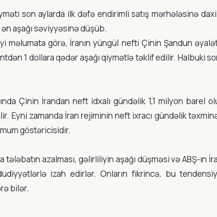
məti son aylarda ilk dəfə endirimli satış mərhələsinə daxi
in ən aşağı səviyyəsinə düşüb.
i məlumata görə, İranın yüngül nefti Çinin Şandun əyalət
dən 1 dollara qədər aşağı qiymətlə təklif edilir. Halbuki son
nda Çinin İrandan neft idxalı gündəlik 1,1 milyon barel o
lir. Eyni zamanda İran rejiminin neft ixracı gündəlik təxmi
nimum göstəricisidir.
 tələbatın azalması, gəlirliliyin aşağı düşməsi və ABŞ-ın İr
diyyətlərlə izah edirlər. Onların fikrincə, bu tendensiy
rə bilər.