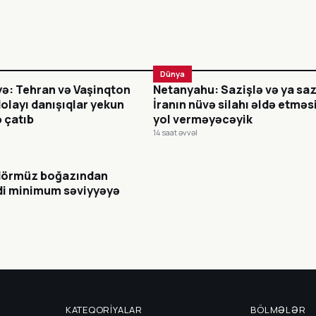
Dünya
yə: Tehran və Vaşinqton
Netanyahu: Sazişlə və ya saz
olayı danışıqlar yekun
İranın nüvə silahı əldə etməs
 çatıb
yol verməyəcəyik
14 saat əvvəl
Hörmüz boğazından
di minimum səviyyəyə
KATEQORIYALAR
BÖLMƏLƏR