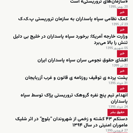
«سازمان‌های تروریستی» است
20 بهمن 1395
خبر
کمک نظامی سپاه پاسداران به سازمان تروریستی پ.ک.ک
23 آذر 1395
خبر
وزارت خارجه آمریکا: برخورد سپاه پاسداران در خلیج بی دلیل
تنش را بالا می‌برد
05 شهریور 1395
خبر
افشای حقوق نجومی سران سپاه پاسداران ایران
22 تیر 1395
خبر
پشت پرده ی توقیف روزنامه ی قانون و غرب آزربایجان
31 خرداد 1395
خبر
انهدام تیم پنج نفره گروهک تروریستی پژاک توسط سپاه
پاسداران
24 خرداد 1395
حقوق بشر
دستکم ۴۳ کشته و زخمی از شهروندان ''بلوچ'' در اثر شلیک
ماموران امنیتی در سال ۱۳۹۴
27 فروردین 1395