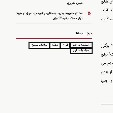
ان های
حبس تعزیری
مایند.
۵
هشدار سوریه، اردن، عربستان، و کویت به عراق در مورد
سرکوب
مهار حملات شبه‌نظامیان
برچسب‌ها
برگزار
اندیشه ی چپ
ایران
ترکیه
سازمان بسیج
سپاه پاسداران
" برای
یزم می
از عدم
ه ی چپ