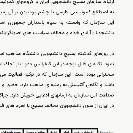
ارتباط سازمان بسیج دانشجویی ایران با گروههای کمونی
به اصطلاح کمونیستی فارسی با چشم پوشیدن بر آن زمینه 
این سازمان که وابسته به سپاه پاسداران جمهوری اسل
دانشجویان آزادی خواه و مخالف سیاست های اصولگرایانه
در روزهای گذشته بسیج دانشجویی دانشگاه مذاهب اسلامی
نمود. نکته ی قابل توجه در این کنفرانس دعوت از "چاغداش
سخنرانی بوده است. این سازمان که در ترکیه فعالیت می
باشد و نگاهی آتئیستی به زمنیه ی مذهب دارد. حضور و 
صداقت این سازمان به آرمانهای ادعایی خویش دارد. چرا
در ایران از سوی دانشجویان مخالف بسیج با اهرم های فشار
برچسب‌ها:
اندیشه ی چپ
ایران
ترکیه
سازمان بسیج
سپاه پاسداران