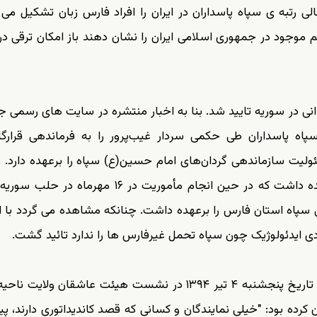
 رتبه ی سپاه پاسداران در ایران را افراد فارس زبان تشکیل می
وجود در جمهوری اسلامی ایران را نشان دهند باز امکان ترقی در
در سوریه تایید شد. بنا به اخبار منتشره در سایت های رسمی 
ه پاسداران طی حکمی سردار غیب‌پرور را به فرماندهی قرارگاه
یت سازماندهی گردان‌های امام حسین(ع) سپاه را برعهده دارد. 
این سردار حسین همدانی، فرماندهی این قرارگاه را برعهده داشت که در حین انجام مأموریت در ۱۶
ی سپاه استان فارس را برعهده داشت. چنانکه مشاهده می گردد با 
دی ایدئولوژیک چون سپاه تحمل غیرفارس ها را ندارد تائید گشت.
لازم به ذکر است که سردار غیب پرور در سخنرانی خود در تاریخ پنجشنبه ۴ تیر ۱۳۹۴ در نشست هیئت عاشقان ول
 کرده بود: "خیلی نمایندگان و کسانی که قصد کاندیداتوری دارند، 