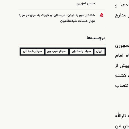
حبس تعزیری
 دهد و
۵
 مدارج
هشدار سوریه، اردن، عربستان، و کویت به عراق در مورد
مهار حملات شبه‌نظامیان
برچسب‌ها
جمهوری
ایران
سپاه پاسداران
سردار غیب پور
سردار همدانی
 امام
پیش از
 مهرماه در حلب سوریه، کشته
انتصاب
ایت ناحیه ثارالله
پیش من