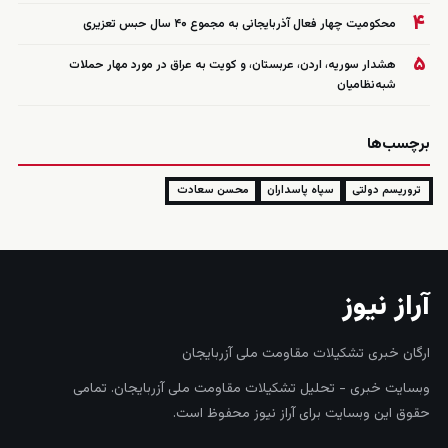
۴
محکومیت چهار فعال آذربایجانی به مجموع ۴۰ سال حبس تعزیری
۵
هشدار سوریه، اردن، عربستان، و کویت به عراق در مورد مهار حملات
شبه‌نظامیان
برچسب‌ها
تروریسم دولتی
سپاه پاسداران
محسن سعادت
آراز نیوز
ارگان خبری تشکیلات مقاومت ملی آزربایجان
وبسایت خبری - تحلیل تشکیلات مقاومت ملی آزربایجان. تمامی
حقوق این وبسایت برای آراز نیوز محفوظ است.