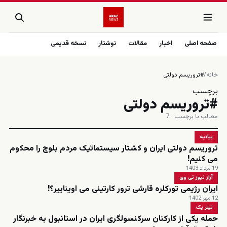
صفحه اصلی
اخبار
مقالات
نوشتار
نسخه قدیمی
خانه
/
#تروریسم دولتی
برچسب
#تروریسم دولتی
مطالب با برچسب · 7
بیانیه
تروریسم دولتی ایران و کشتار سیستماتیک مردم بلوچ را محکوم
می کنیم!
19 مرداد 1403
آراز نیوز تی وی
ایران رژیمی تورکلره قارشی ترور کارتینی می اویناییر؟!
12 مهر 1402
تیتر یک
حمله یکی از کارکنان سرکنسولگری ایران در استانبول به خبرنگار