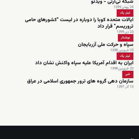
شبکه تی‌آرتی - ویدئو
24 بهمن 1399
تیتر یک
ایالات متحده کوبا را دوباره در لیست "کشورهای حامی
تروریسم" قرار داد
23 دی 1399
نوشتار
سپاه و حرکت ملی آزربایجان
23 فروردین 1398
تیتر یک
ایران به اقدام آمریکا علیه سپاه واکنش نشان داد
20 فروردین 1398
خبر
سازمان دهی گروه های ترور جمهوری اسلامی در عراق
10 آذر 1397
زنده