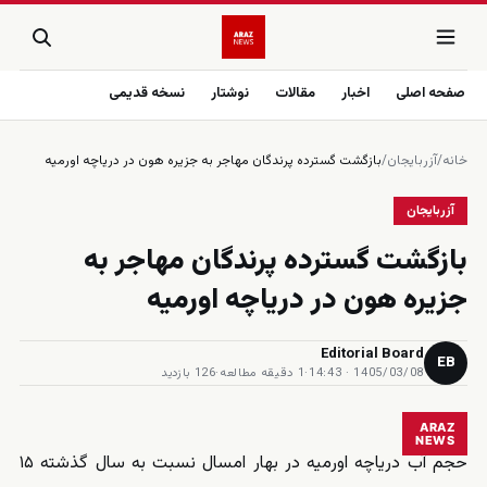
صفحه اصلی
اخبار
مقالات
نوشتار
نسخه قدیمی
خانه
/
آزربایجان
/
بازگشت گسترده پرندگان مهاجر به جزیره هون در دریاچه اورمیه
آزربایجان
بازگشت گسترده پرندگان مهاجر به
جزیره هون در دریاچه اورمیه
Editorial Board
EB
1405/03/08 · 14:43
·
1 دقیقه مطالعه
·
126 بازدید
ARAZ
NEWS
حجم آب دریاچه اورمیه در بهار امسال نسبت به سال گذشته ۱۵