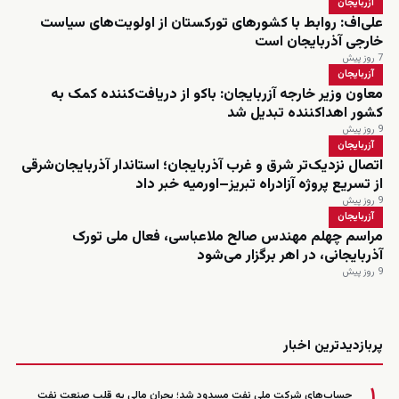
آزربایجان
علی‌اف: روابط با کشورهای تورکستان از اولویت‌های سیاست
خارجی آذربایجان است
7 روز پیش
آزربایجان
معاون وزیر خارجه آزربایجان: باکو از دریافت‌کننده کمک به
کشور اهداکننده تبدیل شد
9 روز پیش
آزربایجان
اتصال نزدیک‌تر شرق و غرب آذربایجان؛ استاندار آذربایجان‌شرقی
از تسریع پروژه آزادراه تبریز–اورمیه خبر داد
9 روز پیش
آزربایجان
مراسم چهلم مهندس صالح ملاعباسی، فعال ملی تورک
آذربایجانی، در اهر برگزار می‌شود
9 روز پیش
زنده
پربازدیدترین اخبار
۱
حساب‌های شرکت ملی نفت مسدود شد؛ بحران مالی به قلب صنعت نفت