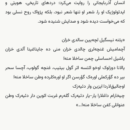
انسان آذربایجانی را روایت می‌کرد؛ دردهای تاریخی، هویتی و
ایدئولوژیک او را. شعر او تنها شعر نبود، بلکه پژواک روح نسلی بود
که می‌خواست دیده شود و صدایش شنیده شود.
«یئنه نیسگیل لچه‌یین سالدی خزان
آچمامیش غنچه‌لری چالدی خزان منی ده جایناغینا آلدی خزان
یاشیل احساسلی چمن ساخلا منه!
یالانا دوزلوک اوخو ائتسه اثر گول بیتیب، غنچه گولوب، آچسا سحر
بیر ده گؤرکملی اوره‌ک گؤرسن اگر او اوره‌کلرده وطن ساخلا منه!
اوجالیق‌لاردا ایزین وار دئیه‌رَک
چیخارام داغلارا یار-یار دئیه‌رک گله‌رم غربت ائوین دار دئیه‌رک وطن
عنوانلی کفن ساخلا منه!…»