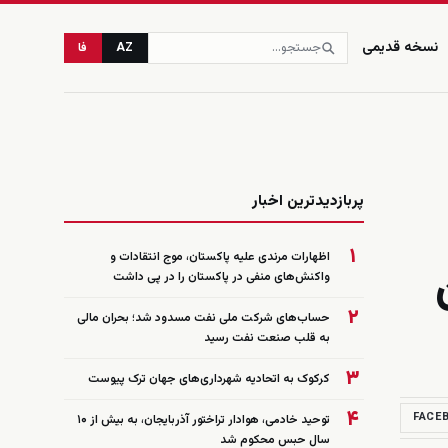
نسخه قدیمی
AZ
فا
زنده
پربازدیدترین اخبار
۱
اظهارات مرندی علیه پاکستان، موج انتقادات و
واکنش‌های منفی در پاکستان را در پی داشت
۲
حساب‌های شرکت ملی نفت مسدود شد؛ بحران مالی
به قلب صنعت نفت رسید
۳
کرکوک به اتحادیه شهرداری‌های جهان ترک پیوست
۴
FACE
توحید خادمی، هوادار تراختور آذربایجان، به بیش از ۱۰
سال حبس محکوم شد