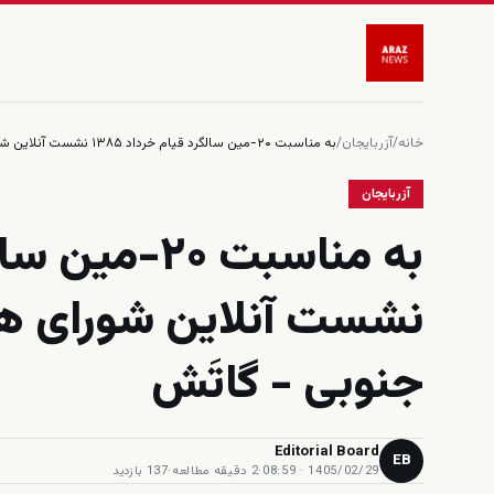
خانه
/
آزربایجان
/
به مناسبت ۲۰-مین سالگرد قیام خرداد ۱۳۸۵ نشست آنلاین شورای همکاری سازمانهای آذربایجان جنوبی - گاتَش
آزربایجان
نشست آنلاین شورای هم
جنوبی - گاتَش
Editorial Board
EB
1405/02/29 · 08:59
·
2 دقیقه مطالعه
·
137 بازدید