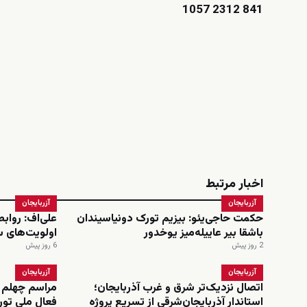
841 2312 1057
اخبار مرتبط
آزربایجان
آزربایجان
حکمت حاجی‌یئو: بیزیم تورک دونیاسیندان
علی‌اف: رواب
باشقا بیر عاییله‌میز یوخدور
اولویت‌های 
2 روز پیش
6 روز پیش
آزربایجان
آزربایجان
اتصال نزدیک‌تر شرق و غرب آذربایجان؛
مراسم چهلم 
استاندار آذربایجان‌شرقی از تسریع پروژه
فعال ملی تورک