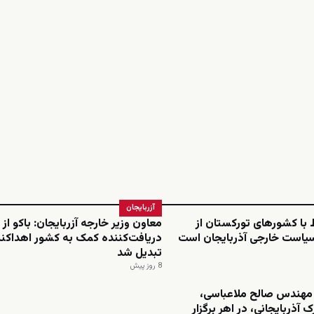
آزربایجان
ط با کشورهای تورکستان از
معاون وزیر خارجه آزربایجان: باکو از
سیاست خارجی آذربایجان است
دریافت‌کننده کمک به کشور اهداکنن
تبدیل شد
8 روز پیش
مهندس صالح ملاعباسی،
 آذربایجانی، در اهر برگزار