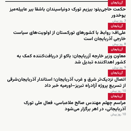
آزربایجان
حکمت حاجی‌یئو: بیزیم تورک دونیاسیندان باشقا بیر عاییله‌میز
یوخدور
3 روز پیش
آزربایجان
علی‌اف: روابط با کشورهای تورکستان از اولویت‌های سیاست
خارجی آذربایجان است
8 روز پیش
آزربایجان
معاون وزیر خارجه آزربایجان: باکو از دریافت‌کننده کمک به
کشور اهداکننده تبدیل شد
9 روز پیش
آزربایجان
اتصال نزدیک‌تر شرق و غرب آذربایجان؛ استاندار آذربایجان‌شرقی
از تسریع پروژه آزادراه تبریز–اورمیه خبر داد
10 روز پیش
آزربایجان
مراسم چهلم مهندس صالح ملاعباسی، فعال ملی تورک
آذربایجانی، در اهر برگزار می‌شود
10 روز پیش