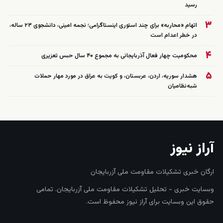
رسید
۳
اتهام «محاربه» برای چند استوری اینستاگرامی؛ نجمه امینی، دانشجوی ۲۳ ساله،
در خطر اعدام است
۴
محکومیت چهار فعال آذربایجانی به مجموع ۴۰ سال حبس تعزیری
۵
هشدار سوریه، اردن، عربستان، و کویت به عراق در مورد مهار حملات
شبه‌نظامیان
آراز نیوز
ارگان خبری تشکیلات مقاومت ملی آزربایجان
وبسایت خبری - تحلیل تشکیلات مقاومت ملی آزربایجان. تمامی
حقوق این وبسایت برای آراز نیوز محفوظ است.