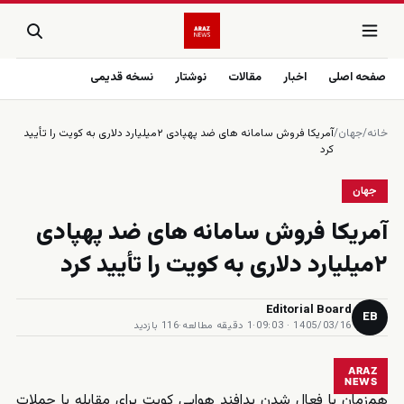
صفحه اصلی
اخبار
مقالات
نوشتار
نسخه قدیمی
خانه
/
جهان
/
آمريكا فروش سامانه هاى ضد پهپادی ٢ميليارد دلارى به كويت را تأييد
كرد
جهان
آمريكا فروش سامانه هاى ضد پهپادی
٢ميليارد دلارى به كويت را تأييد كرد
Editorial Board
EB
1405/03/16 · 09:03
·
1 دقیقه مطالعه
·
116 بازدید
ARAZ
NEWS
هم‌زمان با فعال شدن پدافند هوایی کویت برای مقابله با حملات