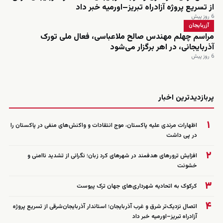
از تسریع پروژه آزادراه تبریز–اورمیه خبر داد
6 روز پیش
آزربایجان
مراسم چهلم مهندس صالح ملاعباسی، فعال ملی تورک
آذربایجانی، در اهر برگزار می‌شود
6 روز پیش
زنده
پربازدیدترین اخبار
۱
اظهارات مرندی علیه پاکستان، موج انتقادات و واکنش‌های منفی در پاکستان را
در پی داشت
۲
افزایش ترورهای هدفمند در شهرهای کرد زبان؛ نگرانی از تشدید ناامنی و
خشونت
۳
کرکوک به اتحادیه شهرداری‌های جهان ترک پیوست
۴
اتصال نزدیک‌تر شرق و غرب آذربایجان؛ استاندار آذربایجان‌شرقی از تسریع پروژه
آزادراه تبریز–اورمیه خبر داد