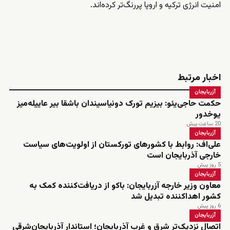
امنیت انرژی ترکیه و اروپا پررنگ‌تر کرده‌اند.
اخبار مرتبط
آزربایجان
حکمت حاجی‌یئو: بیزیم تورک دونیاسیندان باشقا بیر عاییله‌میز
یوخدور
20 ساعت پیش
آزربایجان
علی‌اف: روابط با کشورهای تورکستان از اولویت‌های سیاست
خارجی آذربایجان است
5 روز پیش
آزربایجان
معاون وزیر خارجه آزربایجان: باکو از دریافت‌کننده کمک به
کشور اهداکننده تبدیل شد
6 روز پیش
آزربایجان
اتصال نزدیک‌تر شرق و غرب آذربایجان؛ استاندار آذربایجان‌شرقی