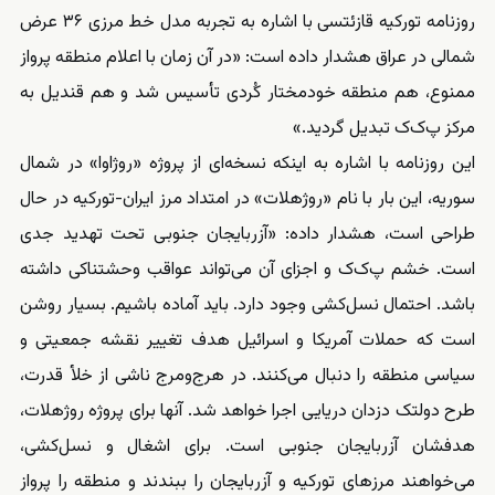
روزنامه تورکیه قازئتسی با اشاره به تجربه مدل خط مرزی ۳۶ عرض
شمالی در عراق هشدار داده است: «در آن زمان با اعلام منطقه پرواز
ممنوع، هم منطقه خودمختار کُردی تأسیس شد و هم قندیل به
مرکز پ‌ک‌ک تبدیل گردید.»
این روزنامه با اشاره به اینکه نسخه‌ای از پروژه «روژاوا» در شمال
سوریه، این بار با نام «روژهلات» در امتداد مرز ایران-تورکیه در حال
طراحی است، هشدار داده: «آزربایجان جنوبی تحت تهدید جدی
است. خشم پ‌ک‌ک و اجزای آن می‌تواند عواقب وحشتناکی داشته
باشد. احتمال نسل‌کشی وجود دارد. باید آماده باشیم. بسیار روشن
است که حملات آمریکا و اسرائیل هدف تغییر نقشه جمعیتی و
سیاسی منطقه را دنبال می‌کنند. در هرج‌ومرج ناشی از خلأ قدرت،
طرح دولتک دزدان دریایی اجرا خواهد شد. آنها برای پروژه روژهلات،
هدفشان آزربایجان جنوبی است. برای اشغال و نسل‌کشی،
می‌خواهند مرزهای تورکیه و آزربایجان را ببندند و منطقه را پرواز