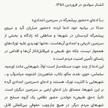
کشتار سولدوز در فروردین ۱۳۵۸.
ب) ادعای «حضور پیشمرگه در سرزمین اجدادی»
حدکا در بیانیه خود ادعا کرده: «حضور مبارزان کُرد و نیروی
پیشمرگه کردستان در شهرها و مناطقی که زادگاه و بخشی از
سرزمین تاریخی و اجدادی آن‌هاست، نه‌تنها تهدیدی علیه تورک‌های
همجوار نیست، بلکه حق طبیعی و غیرقابل‌انکار آن‌ها و اقدامی در
راستای تأمین امنیت مردم است.»
این ادعا از چند جهت مسئله‌ساز است: اولاً، شهرهایی مانند اورمیه،
سلماس، خوی، نقده، ماکو، تکاب، شاهین‌دژ، اشنویه، میاندوآب و…
شهرهایی با اکثریت تورک هستند و ادعای «سرزمین اجدادی کُرد»
بر این شهرها، مصداق بارز ادعای ارضی بر سرزمین دیگران است.
ثانیاً، «حق طبیعی» خواندن حضور نظامی یک گروه مسلح در
شهرهای مردم دیگر، در هیچ چارچوب حقوقی بین‌المللی قابل