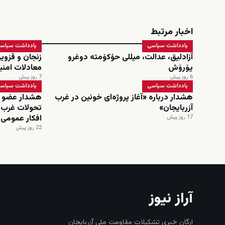
اخبار مرتبط
یادداشت سیاسی
یادداشت سیاس
آزادلیق، عدالت، میللی حؤکۆمته دوغرو
زنجان و قزوی
یۆرۆش
معادلات امنی
6 روز پیش
7 روز پیش
یادداشت سیاسی
یادداشت سیاس
هشدار درباره «آغاز پروژه‌ای خونین در غرب
هشدار عضو ش
آزربایجان»
تحولات غرب آ
افکار عمومی
17 روز پیش
22 روز پیش
آراز نیوز
ارگان خبری تشکیلات مقاومت ملی آزربایجان