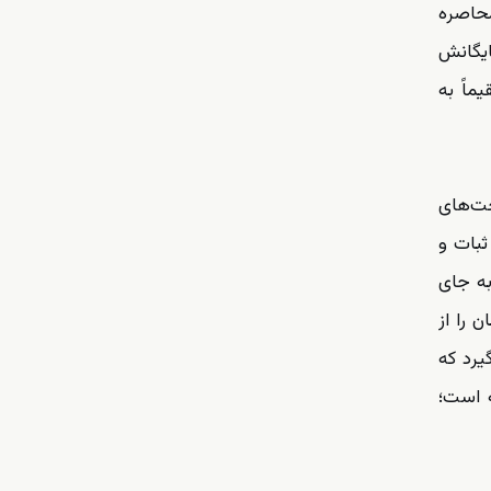
محاصره
ایگانش
ماً به
خت‌های
ثبات و
به جای
ن را از
یرد که
ه است؛