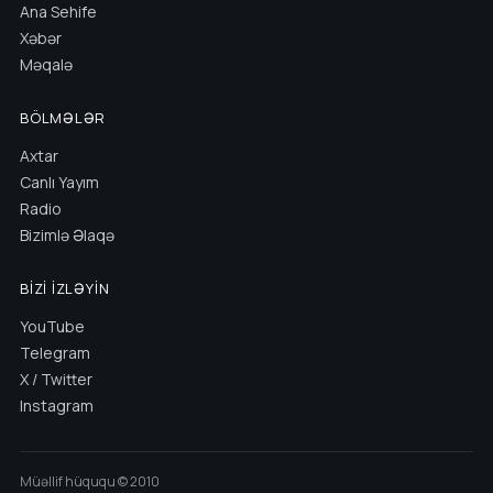
Ana Sehife
Xəbər
Məqalə
BÖLMƏLƏR
Axtar
Canlı Yayım
Radio
Bizimlə Əlaqə
BIZI İZLƏYIN
YouTube
Telegram
X / Twitter
Instagram
Müəllif hüququ © 2010