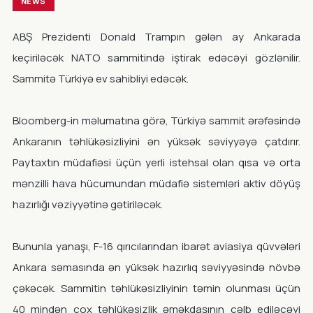
NEWS
ABŞ Prezidenti Donald Trampın gələn ay Ankarada
keçiriləcək NATO sammitində iştirak edəcəyi gözlənilir.
Sammitə Türkiyə ev sahibliyi edəcək.
Bloomberg-in məlumatına görə, Türkiyə sammit ərəfəsində
Ankaranın təhlükəsizliyini ən yüksək səviyyəyə çatdırır.
Paytaxtın müdafiəsi üçün yerli istehsal olan qısa və orta
mənzilli hava hücumundan müdafiə sistemləri aktiv döyüş
hazırlığı vəziyyətinə gətiriləcək.
Bununla yanaşı, F-16 qırıcılarından ibarət aviasiya qüvvələri
Ankara səmasında ən yüksək hazırlıq səviyyəsində növbə
çəkəcək. Sammitin təhlükəsizliyinin təmin olunması üçün
40 mindən çox təhlükəsizlik əməkdaşının cəlb ediləcəyi