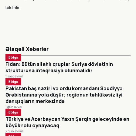
bildirilir.
Əlaqəli Xəbərlər
Bölgə
Fidan: Bütün silahlı qruplar Suriya dövlətinin
strukturuna inteqrasiya olunmalıdır
1 saat əvvəl
Bölgə
Pakistan baş naziri və ordu komandanı Səudiyyə
Ərəbistanına yola düşür; regionun təhlükəsizliyi
danışıqların mərkəzində
1 gün əvvəl
Bölgə
Türkiyə və Azərbaycan Yaxın Şərqin gələcəyində ən
böyük rolu oynayacaq
2 gün əvvəl