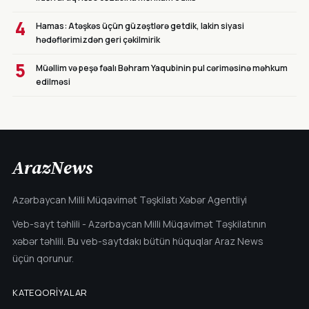
4
Hamas: Atəşkəs üçün güzəştlərə getdik, lakin siyasi
hədəflərimizdən geri çəkilmirik
5
Müəllim və peşə fəalı Bəhram Yaqubinin pul cəriməsinə məhkum
edilməsi
ArazNews
Azərbaycan Milli Müqavimət Təşkilatı Xəbər Agentliyi
Veb-sayt təhlili - Azərbaycan Milli Müqavimət Təşkilatının
xəbər təhlili. Bu veb-saytdakı bütün hüquqlar Araz News
üçün qorunur.
KATEQORIYALAR