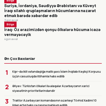
Bölgə
Suriya, İordaniya, Səudiyyə Ərəbistanı və Küveyt
İraqı silahlı qruplaşmaların hücumlarına nəzarət
etmək barədə xəbərdar edib
3 gün əvvəl
Bölgə
İraq: Öz ərazimizdən qonşu ölkələrə hücuma icazə
verməyəcəyik
4 gün əvvəl
CANLI
Ən Çox Baxılanlar
1
Kipr-də ikili vətəndaşlığa malik şəxs İslam İnqilabı Keşikçi Korpusu
üçün casusluqda ittihamla həbs edilib
2
Əliyev: Türkistan ölkələri ilə əlaqələr Azərbaycanın xarici
siyasətinin prioritetlərindəndir
3
Traktor Azərbaycan komandasının azarkeşi Tövhid Xadimi 10
ildən artıq həbs cəzasına məhkum edilib