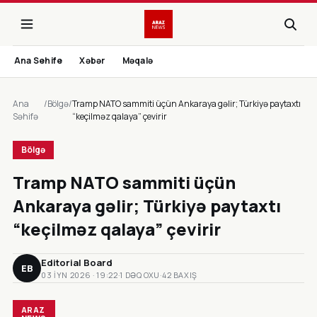
Ana Sehife
Xəbər
Məqalə
Ana
/
Bölgə
/
Tramp NATO sammiti üçün Ankaraya gəlir; Türkiyə paytaxtı
Səhifə
“keçilməz qalaya” çevirir
Bölgə
Tramp NATO sammiti üçün
Ankaraya gəlir; Türkiyə paytaxtı
“keçilməz qalaya” çevirir
Editorial Board
EB
03 IYN 2026 · 19:22
·
1 DƏQ OXU
·
42 BAXIŞ
ARAZ