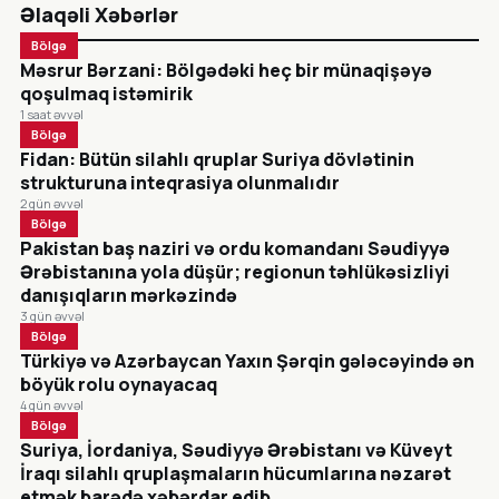
Əlaqəli Xəbərlər
Bölgə
Məsrur Bərzani: Bölgədəki heç bir münaqişəyə
qoşulmaq istəmirik
1 saat əvvəl
Bölgə
Fidan: Bütün silahlı qruplar Suriya dövlətinin
strukturuna inteqrasiya olunmalıdır
2 gün əvvəl
Bölgə
Pakistan baş naziri və ordu komandanı Səudiyyə
Ərəbistanına yola düşür; regionun təhlükəsizliyi
danışıqların mərkəzində
3 gün əvvəl
Bölgə
Türkiyə və Azərbaycan Yaxın Şərqin gələcəyində ən
böyük rolu oynayacaq
4 gün əvvəl
Bölgə
Suriya, İordaniya, Səudiyyə Ərəbistanı və Küveyt
İraqı silahlı qruplaşmaların hücumlarına nəzarət
etmək barədə xəbərdar edib