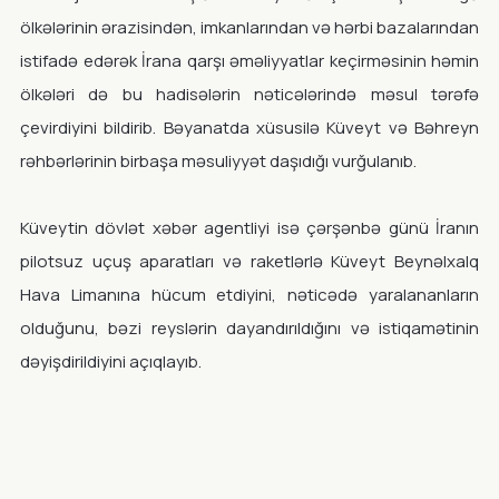
ölkələrinin ərazisindən, imkanlarından və hərbi bazalarından
istifadə edərək İrana qarşı əməliyyatlar keçirməsinin həmin
ölkələri də bu hadisələrin nəticələrində məsul tərəfə
çevirdiyini bildirib. Bəyanatda xüsusilə Küveyt və Bəhreyn
rəhbərlərinin birbaşa məsuliyyət daşıdığı vurğulanıb.
Küveytin dövlət xəbər agentliyi isə çərşənbə günü İranın
pilotsuz uçuş aparatları və raketlərlə Küveyt Beynəlxalq
Hava Limanına hücum etdiyini, nəticədə yaralananların
olduğunu, bəzi reyslərin dayandırıldığını və istiqamətinin
dəyişdirildiyini açıqlayıb.