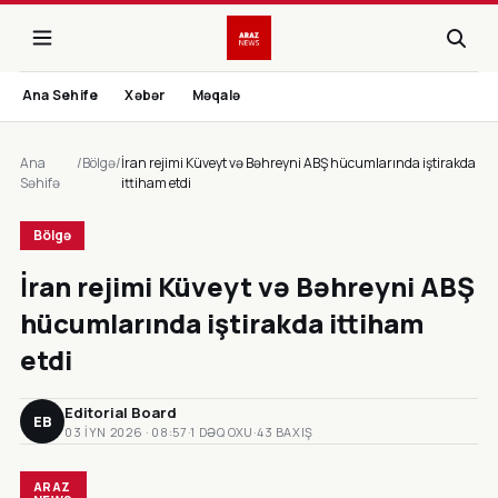
Ana Sehife
Xəbər
Məqalə
Ana
/
Bölgə
/
İran rejimi Küveyt və Bəhreyni ABŞ hücumlarında iştirakda
Səhifə
ittiham etdi
Bölgə
İran rejimi Küveyt və Bəhreyni ABŞ
hücumlarında iştirakda ittiham
etdi
Editorial Board
EB
03 IYN 2026 · 08:57
·
1 DƏQ OXU
·
43 BAXIŞ
ARAZ