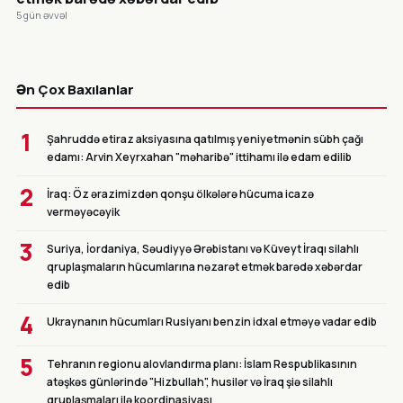
5 gün əvvəl
CANLI
Ən Çox Baxılanlar
1
Şahruddə etiraz aksiyasına qatılmış yeniyetmənin sübh çağı
edamı: Arvin Xeyrxahan "məharibə" ittihamı ilə edam edilib
2
İraq: Öz ərazimizdən qonşu ölkələrə hücuma icazə
verməyəcəyik
3
Suriya, İordaniya, Səudiyyə Ərəbistanı və Küveyt İraqı silahlı
qruplaşmaların hücumlarına nəzarət etmək barədə xəbərdar
edib
4
Ukraynanın hücumları Rusiyanı benzin idxal etməyə vadar edib
5
Tehranın regionu alovlandırma planı: İslam Respublikasının
atəşkəs günlərində "Hizbullah", husilər və İraq şiə silahlı
qruplaşmaları ilə koordinasiyası