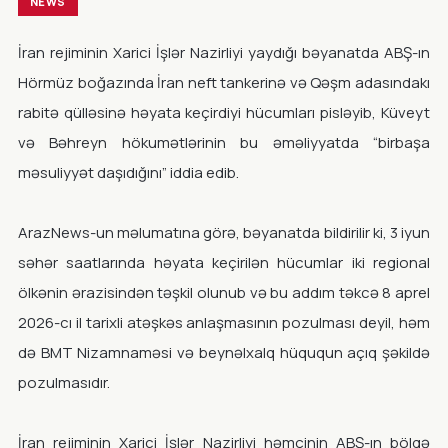
NEWS
İran rejiminin Xarici İşlər Nazirliyi yaydığı bəyanatda ABŞ-ın
Hörmüz boğazında İran neft tankerinə və Qəşm adasındakı
rabitə qülləsinə həyata keçirdiyi hücumları pisləyib, Küveyt
və Bəhreyn hökumətlərinin bu əməliyyatda “birbaşa
məsuliyyət daşıdığını” iddia edib.
ArazNews-un məlumatına görə, bəyanatda bildirilir ki, 3 iyun
səhər saatlarında həyata keçirilən hücumlar iki regional
ölkənin ərazisindən təşkil olunub və bu addım təkcə 8 aprel
2026-cı il tarixli atəşkəs anlaşmasının pozulması deyil, həm
də BMT Nizamnaməsi və beynəlxalq hüququn açıq şəkildə
pozulmasıdır.
İran rejiminin Xarici İşlər Nazirliyi həmçinin ABŞ-ın bölgə