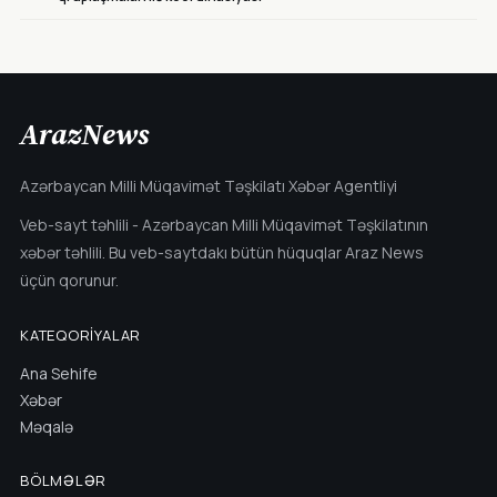
ArazNews
Azərbaycan Milli Müqavimət Təşkilatı Xəbər Agentliyi
Veb-sayt təhlili - Azərbaycan Milli Müqavimət Təşkilatının
xəbər təhlili. Bu veb-saytdakı bütün hüquqlar Araz News
üçün qorunur.
KATEQORIYALAR
Ana Sehife
Xəbər
Məqalə
BÖLMƏLƏR