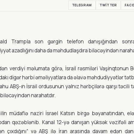
TELEGRAM
TWITTER
FAC
nald Trampla son gərgin telefon danışığından son
liyyət azadlığını daha da məhdudlaşdıra biləcəyindən naraha
adən verdiyi məlumata görə, İsrail rəsmiləri Vaşinqtonun 
dakı digər hərbi əməliyyatlara da əlavə məhdudiyyətlər tət
hu ABŞ-ın İsrail ordusunun yalnız hərbçilərə qarşı təcili 
 biləcəyindən narahatdır.
ilin müdafiə naziri İsrael Katsın birgə bəyanatından, el
an qəzəblənib. Kanal 12-yə danışan yüksək vəzifəli ame
 çıxdığını” və ABŞ ilə İran arasında davam edən danış