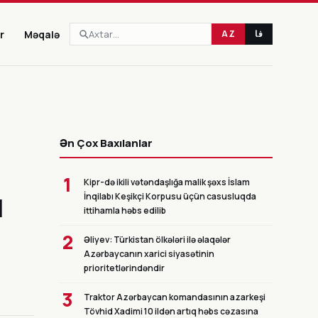
r
Məqalə
AZ
فا
CANLI
Ən Çox Baxılanlar
1
Kipr-də ikili vətəndaşlığa malik şəxs İslam
ı
İnqilabı Keşikçi Korpusu üçün casusluqda
ittihamla həbs edilib
2
Əliyev: Türkistan ölkələri ilə əlaqələr
Azərbaycanın xarici siyasətinin
prioritetlərindəndir
3
Traktor Azərbaycan komandasının azarkeşi
Tövhid Xadimi 10 ildən artıq həbs cəzasına