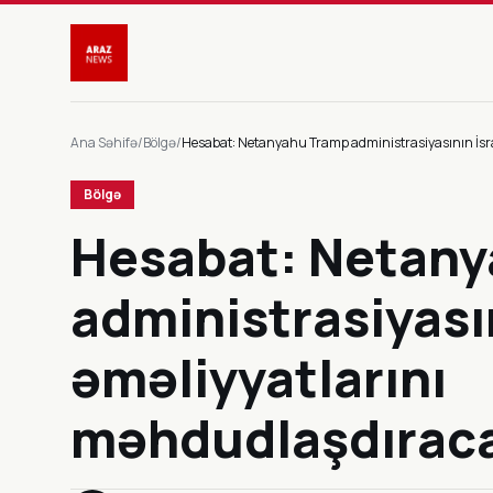
Ana Səhifə
/
Bölgə
/
Hesabat: Netanyahu Tramp administrasiyasının İsr
Bölgə
Hesabat: Netan
administrasiyasın
əməliyyatlarını
məhdudlaşdıraca