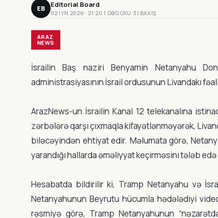
Editorial Board
EB
02 IYN 2026 · 21:20
·
1 DƏQ OXU
·
31 BAXIŞ
ARAZ
NEWS
İsrailin Baş naziri Benyamin Netanyahu Do
administrasiyasının İsrail ordusunun Livandakı fəa
ArazNews-un İsrailin Kanal 12 telekanalına istin
zərbələrə qarşı çıxmaqla kifayətlənməyərək, Livan
biləcəyindən ehtiyat edir. Məlumata görə, Netanya
yarandığı hallarda əməliyyat keçirməsini tələb edə
Hesabatda bildirilir ki, Tramp Netanyahu və İsra
Netanyahunun Beyrutu hücumla hədələdiyi videod
rəsmiyə görə, Tramp Netanyahunun “nəzarətdən