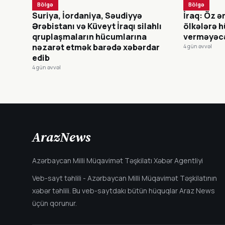
Bölgə
Bölgə
Suriya, İordaniya, Səudiyyə
İraq: Öz 
Ərəbistanı və Küveyt İraqı silahlı
ölkələrə 
qruplaşmaların hücumlarına
verməyəc
nəzarət etmək barədə xəbərdar
4 gün əvvəl
edib
4 gün əvvəl
ArazNews
Azərbaycan Milli Müqavimət Təşkilatı Xəbər Agentliyi
Veb-sayt təhlili - Azərbaycan Milli Müqavimət Təşkilatının
xəbər təhlili. Bu veb-saytdakı bütün hüquqlar Araz News
üçün qorunur.