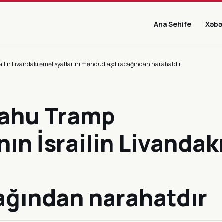
Ana Sehife
Xəbə
ailin Livandakı əməliyyatlarını məhdudlaşdıracağından narahatdır
yahu Tramp
ın İsrailin Livandak
ğından narahatdır