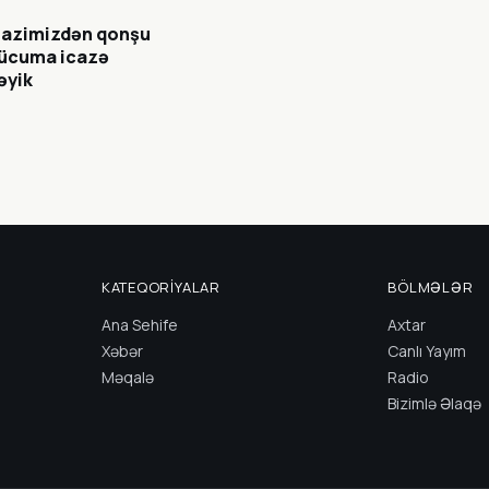
ərazimizdən qonşu
hücuma icazə
əyik
KATEQORIYALAR
BÖLMƏLƏR
Ana Sehife
Axtar
Xəbər
Canlı Yayım
Məqalə
Radio
Bizimlə Əlaqə