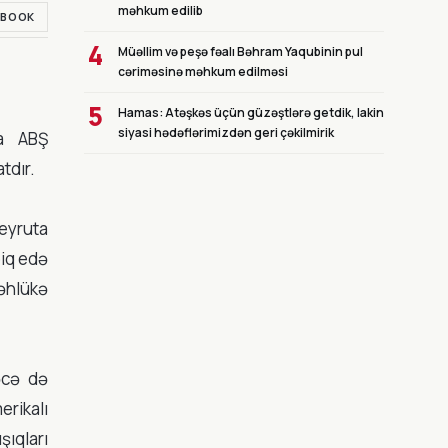
məhkum edilib
EBOOK
4
Müəllim və peşə fəalı Bəhram Yaqubinin pul
cəriməsinə məhkum edilməsi
5
Hamas: Atəşkəs üçün güzəştlərə getdik, lakin
siyasi hədəflərimizdən geri çəkilmirik
ra ABŞ
tdır.
Beyruta
biq edə
təhlükə
əcə də
rikalı
ıqları