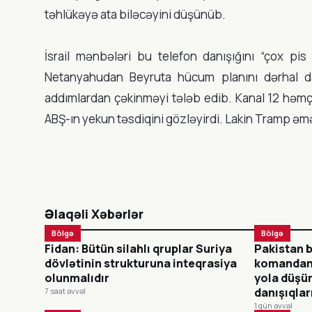
təhlükəyə ata biləcəyini düşünüb.
İsrail mənbələri bu telefon danışığını “çox pi
Netanyahudan Beyruta hücum planını dərhal day
addımlardan çəkinməyi tələb edib. Kanal 12 həmçini
ABŞ-ın yekun təsdiqini gözləyirdi. Lakin Tramp əm
Əlaqəli Xəbərlər
Bölgə
Bölgə
Fidan: Bütün silahlı qruplar Suriya
Pakistan b
dövlətinin strukturuna inteqrasiya
komandanı
olunmalıdır
yola düşür
danışıqla
7 saat əvvəl
1 gün əvvəl