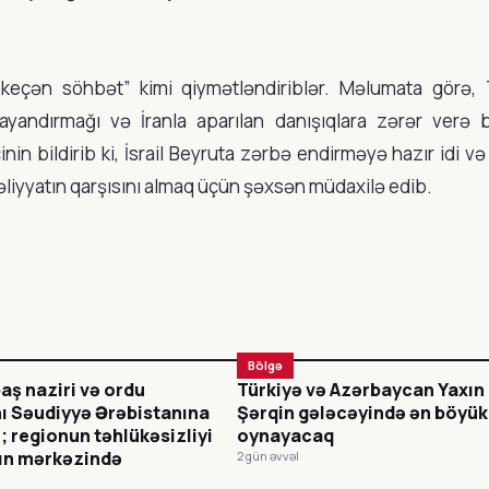
s keçən söhbət” kimi qiymətləndiriblər. Məlumata görə,
andırmağı və İranla aparılan danışıqlara zərər verə b
n bildirib ki, İsrail Beyruta zərbə endirməyə hazır idi və
əliyyatın qarşısını almaq üçün şəxsən müdaxilə edib.
Bölgə
aş naziri və ordu
Türkiyə və Azərbaycan Yaxın
 Səudiyyə Ərəbistanına
Şərqin gələcəyində ən böyük
; regionun təhlükəsizliyi
oynayacaq
rın mərkəzində
2 gün əvvəl