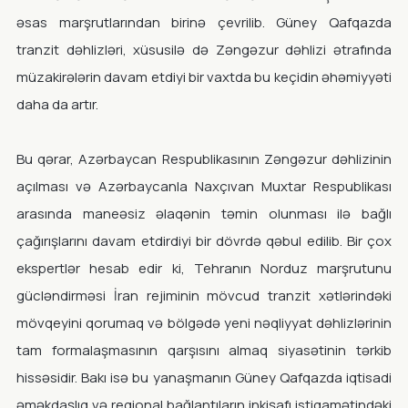
əsas marşrutlarından birinə çevrilib. Güney Qafqazda
tranzit dəhlizləri, xüsusilə də Zəngəzur dəhlizi ətrafında
müzakirələrin davam etdiyi bir vaxtda bu keçidin əhəmiyyəti
daha da artır.
Bu qərar, Azərbaycan Respublikasının Zəngəzur dəhlizinin
açılması və Azərbaycanla Naxçıvan Muxtar Respublikası
arasında maneəsiz əlaqənin təmin olunması ilə bağlı
çağırışlarını davam etdirdiyi bir dövrdə qəbul edilib. Bir çox
ekspertlər hesab edir ki, Tehranın Norduz marşrutunu
gücləndirməsi İran rejiminin mövcud tranzit xətlərindəki
mövqeyini qorumaq və bölgədə yeni nəqliyyat dəhlizlərinin
tam formalaşmasının qarşısını almaq siyasətinin tərkib
hissəsidir. Bakı isə bu yanaşmanın Güney Qafqazda iqtisadi
əməkdaşlıq və regional bağlantıların inkişafı istiqamətindəki