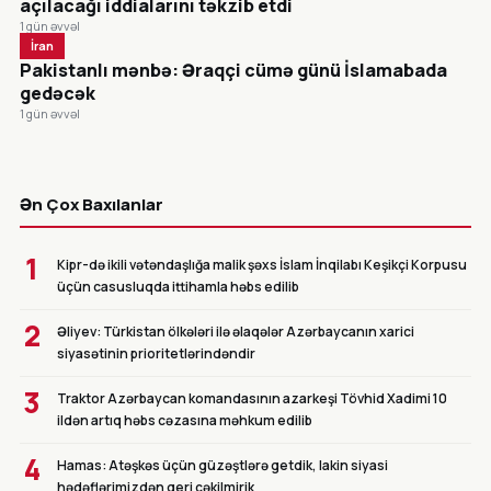
açılacağı iddialarını təkzib etdi
1 gün əvvəl
İran
Pakistanlı mənbə: Əraqçi cümə günü İslamabada
gedəcək
1 gün əvvəl
CANLI
Ən Çox Baxılanlar
1
Kipr-də ikili vətəndaşlığa malik şəxs İslam İnqilabı Keşikçi Korpusu
üçün casusluqda ittihamla həbs edilib
2
Əliyev: Türkistan ölkələri ilə əlaqələr Azərbaycanın xarici
siyasətinin prioritetlərindəndir
3
Traktor Azərbaycan komandasının azarkeşi Tövhid Xadimi 10
ildən artıq həbs cəzasına məhkum edilib
4
Hamas: Atəşkəs üçün güzəştlərə getdik, lakin siyasi
hədəflərimizdən geri çəkilmirik