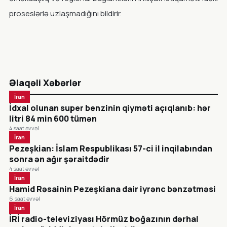
proseslərlə uzlaşmadığını bildirir.
Əlaqəli Xəbərlər
İran
İdxal olunan super benzinin qiyməti açıqlanıb: hər
litri 84 min 600 tümən
4 saat əvvəl
İran
Pezeşkian: İslam Respublikası 57-ci il inqilabından
sonra ən ağır şəraitdədir
4 saat əvvəl
İran
Hamid Rəsainin Pezeşkiana dair iyrənc bənzətməsi
6 saat əvvəl
İran
İRİ radio-televiziyası Hörmüz boğazının dərhal