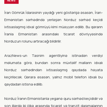
NEWS
İran Gömrük İdarəsinin yaydığı yeni göstərişə əsasən, İran-
Ermənistan sərhədində yerləşən Norduz sərhəd keçidi
ixtisaslaşmış idxal gömrüyü kimi müəyyən edilib. Bu qərarın
İranla Ermənistan arasındakı ticarət dövriyyəsində
Norduzun rolunu artıracağı bildirilir.
ArazNews-un Tasnim agentliyinə istinadən verdiyi
məlumata görə, bundan sonra müxtəlif malların idxalı
Norduz sərhədindən ixtisaslaşmış qaydada həyata
keçiriləcək. Qərara əsasən, yalnız mobil telefon idxalı bu
qaydadan istisna edilib.
Norduz İranın Ermənistanla yeganə quru sərhəd keçididir və
son illərdə iki ölkə arasında ticarət və tranzit daşımalarının