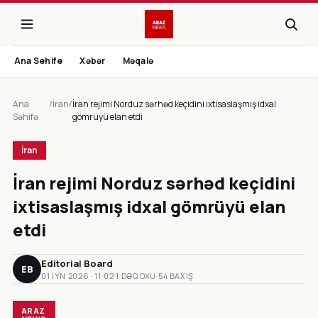
Ana Sehife
Xəbər
Məqalə
Ana
/
İran
/
İran rejimi Norduz sərhəd keçidini ixtisaslaşmış idxal
Səhifə
gömrüyü elan etdi
İran
İran rejimi Norduz sərhəd keçidini
ixtisaslaşmış idxal gömrüyü elan
etdi
Editorial Board
EB
01 IYN 2026 · 11:02
·
1 DƏQ OXU
·
54 BAXIŞ
ARAZ