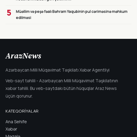
5
Müəllim və peşə fəalı Bəhram Yaqubinin pul cəriməsinə məhkum
edilməsi
ArazNews
Azərbaycan Milli Müqavimət Təşkilatı Xəbər Agentliyi
Veb-sayt təhlili - Azərbaycan Milli Müqavimət Təşkilatının
xəbər təhlili. Bu veb-saytdakı bütün hüquqlar Araz News
üçün qorunur.
KATEQORIYALAR
Ana Sehife
Xəbər
Məqalə