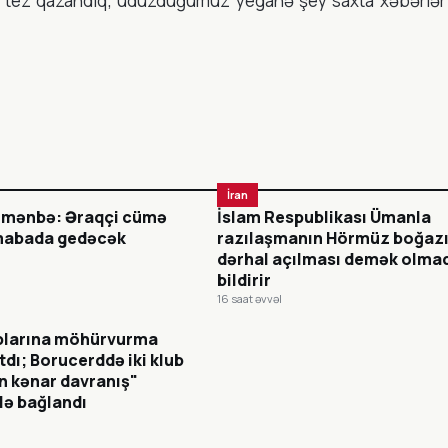
x tez qazandıq; uduzduğumuz yeganə şey saxta xəbərlər
İran
ı mənbə: Əraqçi cümə
İslam Respublikası Ümanla
mabada gedəcək
razılaşmanın Hörmüz boğazı
dərhal açılması demək olmad
bildirir
16 saat əvvəl
blarına möhürvurma
tdı; Borucerddə iki klub
 kənar davranış"
lə bağlandı