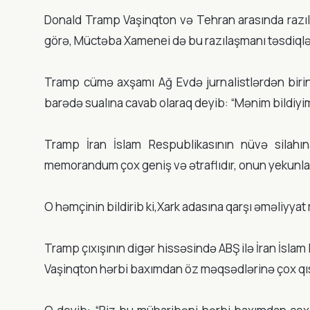
Donald Tramp Vaşinqton və Tehran arasında razı
görə, Müctəba Xamenei də bu razılaşmanı təsdiqlə
Tramp cümə axşamı Ağ Evdə jurnalistlərdən biri
barədə sualına cavab olaraq deyib: “Mənim bildiyim 
Tramp İran İslam Respublikasının nüvə silahın
memorandum çox geniş və ətraflıdır, onun yekunlaş
O həmçinin bildirib ki,Xark adasına qarşı əməliyya
Tramp çıxışının digər hissəsində ABŞ ilə İran İslam
Vaşinqton hərbi baxımdan öz məqsədlərinə çox qı