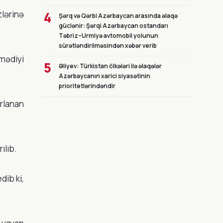
lərinə
4
Şərq və Qərbi Azərbaycan arasında əlaqə
güclənir: Şərqi Azərbaycan ostandarı
Təbriz–Urmiyə avtomobil yolunun
sürətləndirilməsindən xəbər verib
mədiyi
5
Əliyev: Türkistan ölkələri ilə əlaqələr
Azərbaycanın xarici siyasətinin
prioritetlərindəndir
rlanan
ılıb.
dib ki,