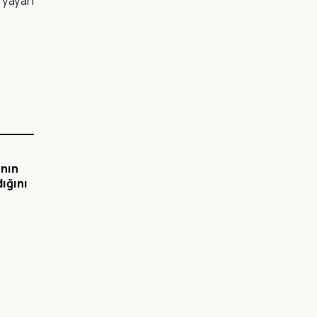
 yayan
nın
ığını