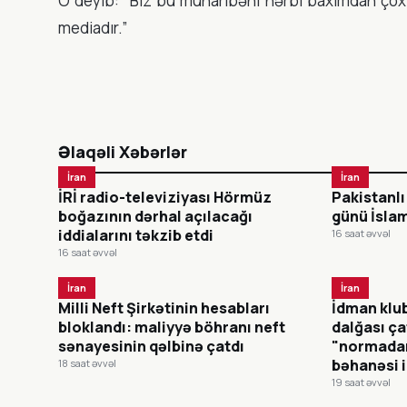
O deyib: “Biz bu müharibəni hərbi baxımdan ço
mediadır.”
Əlaqəli Xəbərlər
İran
İran
İRİ radio-televiziyası Hörmüz
Pakistanl
boğazının dərhal açılacağı
günü İsla
iddialarını təkzib etdi
16 saat əvvəl
16 saat əvvəl
İran
İran
Milli Neft Şirkətinin hesabları
İdman klu
bloklandı: maliyyə böhranı neft
dalğası ça
sənayesinin qəlbinə çatdı
"normadan
bəhanəsi i
18 saat əvvəl
19 saat əvvəl