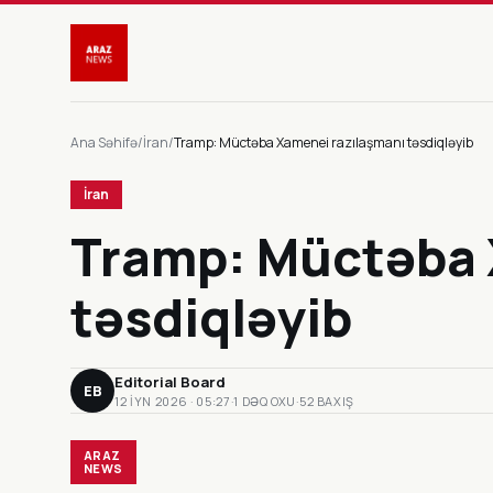
Ana Səhifə
/
İran
/
Tramp: Müctəba Xamenei razılaşmanı təsdiqləyib
İran
Tramp: Müctəba 
təsdiqləyib
Editorial Board
EB
12 IYN 2026 · 05:27
·
1 DƏQ OXU
·
52 BAXIŞ
ARAZ
NEWS