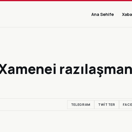
Ana Sehife
Xəbə
Xamenei razılaşman
TELEGRAM
TWITTER
FAC