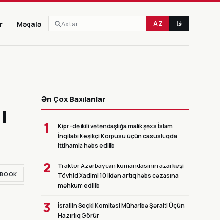
r
Məqalə
AZ
فا
CANLI
Ən Çox Baxılanlar
ı
1
Kipr-də ikili vətəndaşlığa malik şəxs İslam
İnqilabı Keşikçi Korpusu üçün casusluqda
ittihamla həbs edilib
2
Traktor Azərbaycan komandasının azarkeşi
EBOOK
Tövhid Xadimi 10 ildən artıq həbs cəzasına
məhkum edilib
3
İsrailin Seçki Komitəsi Müharibə Şəraiti Üçün
Hazırlıq Görür