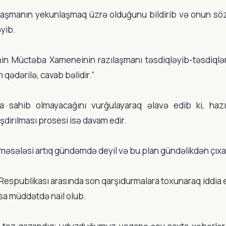
laşmanın yekunlaşmaq üzrə olduğunu bildirib və onun söz
yib.
nin Müctəba Xameneinin razılaşmanı təsdiqləyib-təsdiqlə
qədərilə, cavab bəlidir.”
a sahib olmayacağını vurğulayaraq əlavə edib ki, hazı
dırılması prosesi isə davam edir.
t məsələsi artıq gündəmdə deyil və bu plan gündəlikdən çıxar
 Respublikası arasında son qarşıdurmalara toxunaraq iddia e
sa müddətdə nail olub.