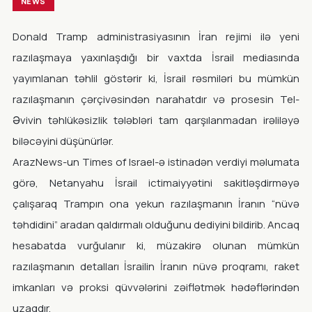
NEWS
Donald Tramp administrasiyasının İran rejimi ilə yeni
razılaşmaya yaxınlaşdığı bir vaxtda İsrail mediasında
yayımlanan təhlil göstərir ki, İsrail rəsmiləri bu mümkün
razılaşmanın çərçivəsindən narahatdır və prosesin Tel-
Əvivin təhlükəsizlik tələbləri tam qarşılanmadan irəliləyə
biləcəyini düşünürlər.
ArazNews-un Times of Israel-ə istinadən verdiyi məlumata
görə, Netanyahu İsrail ictimaiyyətini sakitləşdirməyə
çalışaraq Trampın ona yekun razılaşmanın İranın “nüvə
təhdidini” aradan qaldırmalı olduğunu dediyini bildirib. Ancaq
hesabatda vurğulanır ki, müzakirə olunan mümkün
razılaşmanın detalları İsrailin İranın nüvə proqramı, raket
imkanları və proksi qüvvələrini zəiflətmək hədəflərindən
uzaqdır.