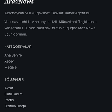
ArazNews
Azərbaycan Milli Müqavimət Təşkilatı Xəbər Agentliyi
Veb-sayt təhlili - Azərbaycan Milli Müqavimət Təşkilatının
xəbər təhlili. Bu veb-saytdakı bütün hüquqlar Araz News
üçün qorunur.
KATEQORIYALAR
Ana Sehife
Xəbər
Məqalə
BÖLMƏLƏR
Axtar
Canlı Yayım
Radio
Bizimlə Əlaqə