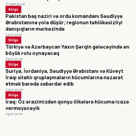
13 saat əvvəl
Bölgə
Pakistan baş naziri və ordu komandanı Səudiyyə
Ərəbistanına yola düşür; regionun təhlükəsizliyi
danışıqların mərkəzində
1 gün əvvəl
Bölgə
Türkiyə və Azərbaycan Yaxın Şərqin gələcəyində ən
böyük rolu oynayacaq
2 gün əvvəl
Bölgə
Suriya, İordaniya, Səudiyyə Ərəbistanı və Küveyt
İraqı silahlı qruplaşmaların hücumlarına nəzarət
etmək barədə xəbərdar edib
4 gün əvvəl
Bölgə
İraq: Öz ərazimizdən qonşu ölkələrə hücuma icazə
verməyəcəyik
4 gün əvvəl
CANLI