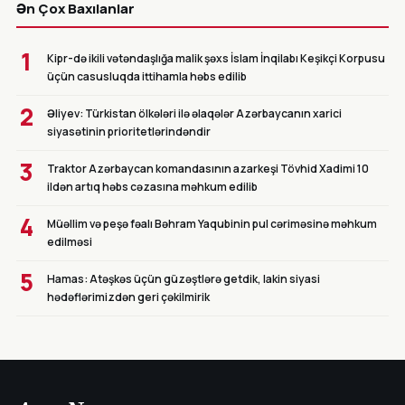
Ən Çox Baxılanlar
1
Kipr-də ikili vətəndaşlığa malik şəxs İslam İnqilabı Keşikçi Korpusu
üçün casusluqda ittihamla həbs edilib
2
Əliyev: Türkistan ölkələri ilə əlaqələr Azərbaycanın xarici
siyasətinin prioritetlərindəndir
3
Traktor Azərbaycan komandasının azarkeşi Tövhid Xadimi 10
ildən artıq həbs cəzasına məhkum edilib
4
Müəllim və peşə fəalı Bəhram Yaqubinin pul cəriməsinə məhkum
edilməsi
5
Hamas: Atəşkəs üçün güzəştlərə getdik, lakin siyasi
hədəflərimizdən geri çəkilmirik