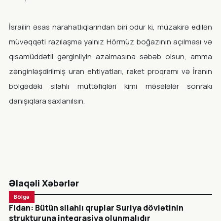
İsrailin əsas narahatlıqlarından biri odur ki, müzakirə edilən
müvəqqəti razılaşma yalnız Hörmüz boğazının açılması və
qısamüddətli gərginliyin azalmasına səbəb olsun, amma
zənginləşdirilmiş uran ehtiyatları, raket proqramı və İranın
bölgədəki silahlı müttəfiqləri kimi məsələlər sonrakı
danışıqlara saxlanılsın.
Əlaqəli Xəbərlər
Bölgə
Fidan: Bütün silahlı qruplar Suriya dövlətinin
strukturuna inteqrasiya olunmalıdır