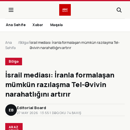
Ana Sehife
Xəbər
Məqalə
Ana
/
Bölgə
/
İsrail mediası: İranla formalaşan mümkün razılaşma Tel-
Səhifə
Əvivin narahatlığını artırır
Bölgə
İsrail mediası: İranla formalaşan
mümkün razılaşma Tel-Əvivin
narahatlığını artırır
Editorial Board
EB
27 MAY 2026 · 13:55
·
1 DƏQ OXU
·
74 BAXIŞ
ARAZ